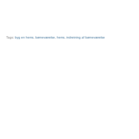
Tags:
byg en hems
,
børneværelse
,
hems
,
indretning af børneværelse