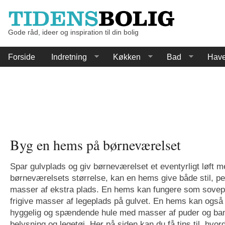
Gode råd, ideer og inspiration til din bolig
Forside
Indretning
Køkken
Bad
Hav
Byg en hems på børneværelset
Spar gulvplads og giv børneværelset et eventyrligt løft
børneværelsets størrelse, kan en hems give både stil, p
masser af ekstra plads. En hems kan fungere som sove
frigive masser af legeplads på gulvet. En hems kan også
hyggelig og spændende hule med masser af puder og ba
belysning og legetøj. Her på siden kan du få tips til, hvo