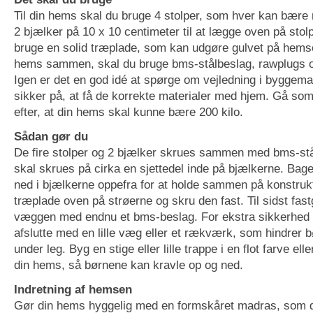
Til din hems skal du bruge 4 stolper, som hver kan bære 
2 bjælker på 10 x 10 centimeter til at lægge oven på stol
bruge en solid træplade, som kan udgøre gulvet på hemsen
hems sammen, skal du bruge bms-stålbeslag, rawplugs og
Igen er det en god idé at spørge om vejledning i byggema
sikker på, at få de korrekte materialer med hjem. Gå s
efter, at din hems skal kunne bære 200 kilo.
Sådan gør du
De fire stolper og 2 bjælker skrues sammen med bms-stå
skal skrues på cirka en sjettedel inde på bjælkerne. Bage
ned i bjælkerne oppefra for at holde sammen på konstruk
træplade oven på strøerne og skru den fast. Til sidst fast
væggen med endnu et bms-beslag. For ekstra sikkerhed
afslutte med en lille væg eller et rækværk, som hindrer b
under leg. Byg en stige eller lille trappe i en flot farve el
din hems, så børnene kan kravle op og ned.
Indretning af hemsen
Gør din hems hyggelig med en formskåret madras, som 