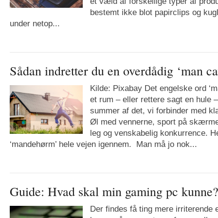
et væld af forskellige typer af produ
bestemt ikke blot papirclips og ku
under netop...
Sådan indretter du en overdådig ‘man ca
Kilde: Pixabay Det engelske ord ‘m
et rum – eller rettere sagt en hule 
summer af det, vi forbinder med kla
Øl med vennerne, sport på skærme
leg og venskabelig konkurrence. H
‘mandehørm’ hele vejen igennem. Man må jo nok...
Guide: Hvad skal min gaming pc kunne
Der findes få ting mere irriterende 