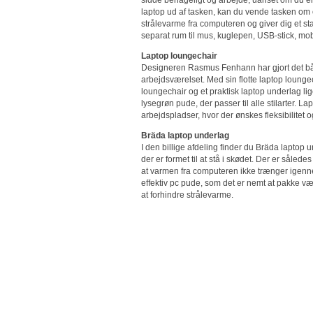
laptop ud af tasken, kan du vende tasken om 
strålevarme fra computeren og giver dig et sta
separat rum til mus, kuglepen, USB-stick, mobi
Laptop loungechair
Designeren Rasmus Fenhann har gjort det båd
arbejdsværelset. Med sin flotte laptop lounge
loungechair og et praktisk laptop underlag lig
lysegrøn pude, der passer til alle stilarter.
arbejdspladser, hvor der ønskes fleksibilitet og
Bräda laptop underlag
I den billige afdeling finder du Bräda laptop 
der er formet til at stå i skødet. Der er såled
at varmen fra computeren ikke trænger igenn
effektiv pc pude, som det er nemt at pakke væk
at forhindre strålevarme.