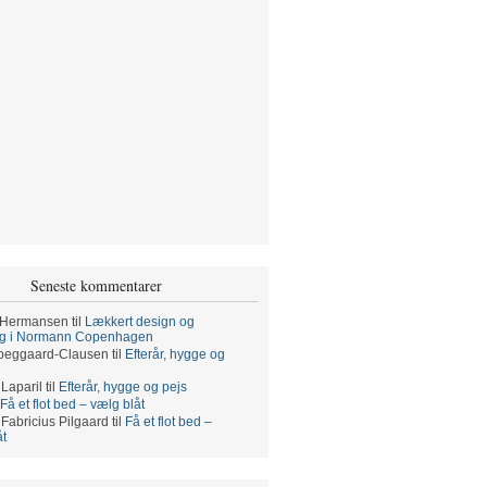
Seneste kommentarer
 Hermansen
til
Lækkert design og
ng i Normann Copenhagen
oeggaard-Clausen
til
Efterår, hygge og
 Laparil
til
Efterår, hygge og pejs
Få et flot bed – vælg blåt
 Fabricius Pilgaard
til
Få et flot bed –
åt