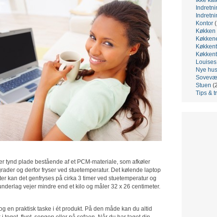
Indretni
Indretni
Kontor
(
Køkken
Køkken
Køkkent
Køkkent
Louis
Nye hu
Sovevæ
Stuen
(
Tips & t
ter tynd plade bestående af et PCM-materiale, som afkøler
grader og derfor fryser ved stuetemperatur. Det kølende laptop
efter kan det genfryses på cirka 3 timer ved stuetemperatur og
nderlag vejer mindre end et kilo og måler 32 x 26 centimeter.
g en praktisk taske i ét produkt. På den måde kan du altid
 toget, flyet, sengen eller på sofaen. Når du har taget din