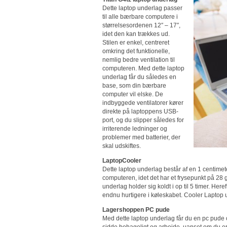
Dette laptop underlag passer
til alle bærbare computere i
størrelsesordenen 12″ – 17″,
idet den kan trækkes ud.
Stilen er enkel, centreret
omkring det funktionelle,
nemlig bedre ventilation til
computeren. Med dette laptop
underlag får du således en
base, som din bærbare
computer vil elske. De
indbyggede ventilatorer kører
direkte på laptoppens USB-
port, og du slipper således for
irriterende ledninger og
problemer med batterier, der
skal udskiftes.
LaptopCooler
Dette laptop underlag består af en 1 centime
computeren, idet det har et frysepunkt på 28 
underlag holder sig koldt i op til 5 timer. Her
endnu hurtigere i køleskabet. Cooler Laptop u
Lagershoppen PC pude
Med dette laptop underlag får du en pc pude o
sidde behageligt og arbejde, uanset om du er i