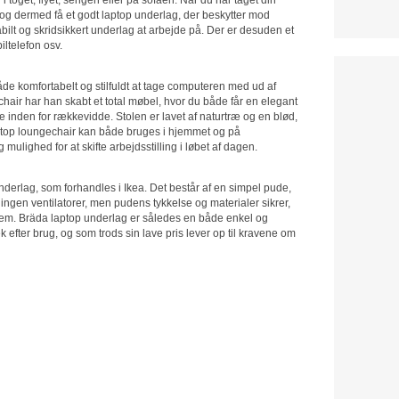
og dermed få et godt laptop underlag, der beskytter mod
bilt og skridsikkert underlag at arbejde på. Der er desuden et
ltelefon osv.
e komfortabelt og stilfuldt at tage computeren med ud af
chair har han skabt et total møbel, hvor du både får en elegant
e inden for rækkevidde. Stolen er lavet af naturtræ og en blød,
 Laptop loungechair kan både bruges i hjemmet og på
 mulighed for at skifte arbejdsstilling i løbet af dagen.
underlag, som forhandles i Ikea. Det består af en simpel pude,
es ingen ventilatorer, men pudens tykkelse og materialer sikrer,
em. Bräda laptop underlag er således en både enkel og
 efter brug, og som trods sin lave pris lever op til kravene om