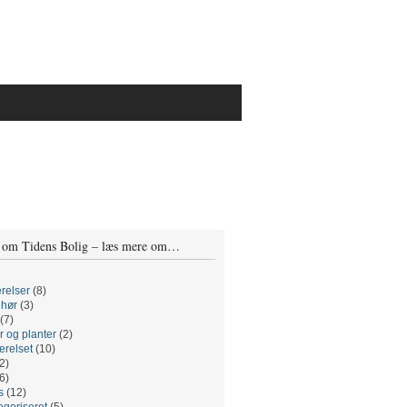
 om Tidens Bolig – læs mere om…
relser
(8)
ehør
(3)
(7)
r og planter
(2)
relset
(10)
2)
6)
s
(12)
egoriseret
(5)