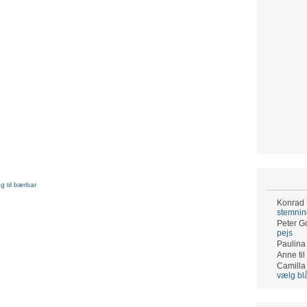
g til bærbar
Konrad
stemni
Peter G
pejs
Paulina
Anne
til
Camilla
vælg bl