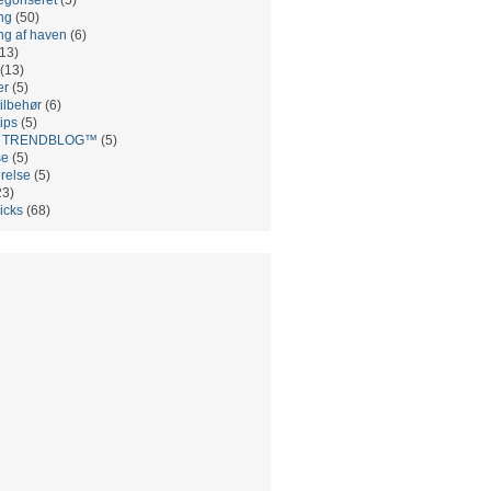
ng
(50)
ng af haven
(6)
13)
(13)
er
(5)
ilbehør
(6)
ips
(5)
es TRENDBLOG™
(5)
se
(5)
relse
(5)
23)
ricks
(68)