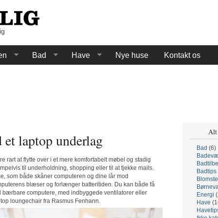
ig
en
Bad
Have
Nye huse
Kontakt os
Alt
et laptop underlag
Bad
(6)
Badevæ
e rart at flytte over i et mere komfortabelt møbel og stadig
Badtilb
lvis til underholdning, shopping eller til at tjekke mails.
Badtips
else, som både skåner computeren og dine lår mod
Blomste
puterens blæser og forlænger batteritiden. Du kan både få
Børnevæ
l bærbare computere, med indbyggede ventilatorer eller
Energi
(
laptop loungechair fra Rasmus Fenhann.
Have
(1
Havetip
Ikke kat