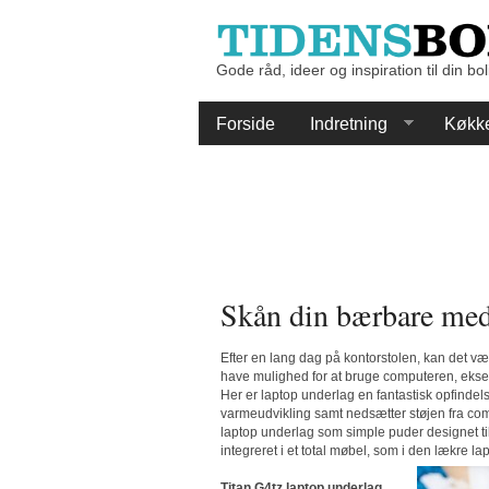
Gode råd, ideer og inspiration til din bol
Forside
Indretning
Køkk
Skån din bærbare med 
Efter en lang dag på kontorstolen, kan det vær
have mulighed for at bruge computeren, eksempe
Her er laptop underlag en fantastisk opfind
varmeudvikling samt nedsætter støjen fra com
laptop underlag som simple puder designet ti
integreret i et total møbel, som i den lækre 
Titan G4tz laptop underlag