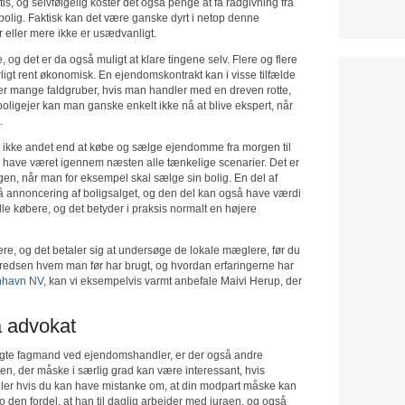
gratis, og selvfølgelig koster det også penge at få rådgivning fra
bolig. Faktisk kan det være ganske dyrt i netop denne
 eller mere ikke er usædvanligt.
 og det er da også muligt at klare tingene selv. Flere og flere
rligt rent økonomisk. En ejendomskontrakt kan i visse tilfælde
er mange faldgruber, hvis man handler med en dreven rotte,
oligejer kan man ganske enkelt ikke nå at blive ekspert, når
.
kke andet end at købe og sælge ejendomme fra morgen til
 og have været igennem næsten alle tænkelige scenarier. Det er
n, når man for eksempel skal sælge sin bolig. En del af
å annoncering af boligsalget, og den del kan også have værdi
elle købere, og det betyder i praksis normalt en højere
re, og det betaler sig at undersøge de lokale mæglere, før du
redsen hvem man før har brugt, og hvordan erfaringerne har
nhavn NV
, kan vi eksempelvis varmt anbefale Maivi Herup, der
å advokat
te fagmand ved ejendomshandler, er der også andre
en, der måske i særlig grad kan være interessant, hvis
ller hvis du kan have mistanke om, at din modpart måske kan
 den fordel, at han til daglig arbejder med juraen, og også