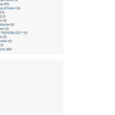
ng
(50)
ng af haven
(6)
13)
(13)
er
(5)
ilbehør
(6)
ips
(5)
es TRENDBLOG™
(5)
se
(5)
relse
(5)
23)
ricks
(68)