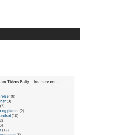
 om Tidens Bolig – læs mere om…
relser
(8)
ehør
(3)
(7)
r og planter
(2)
relset
(10)
2)
6)
s
(12)
egoriseret
(5)