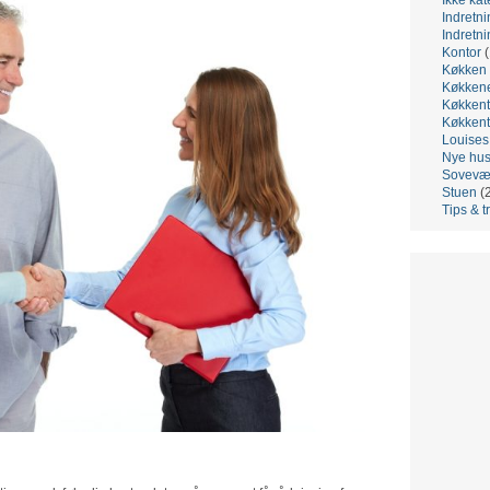
Indretni
Indretni
Kontor
(
Køkken
Køkken
Køkkent
Køkkent
Louis
Nye hu
Sovevæ
Stuen
(
Tips & t