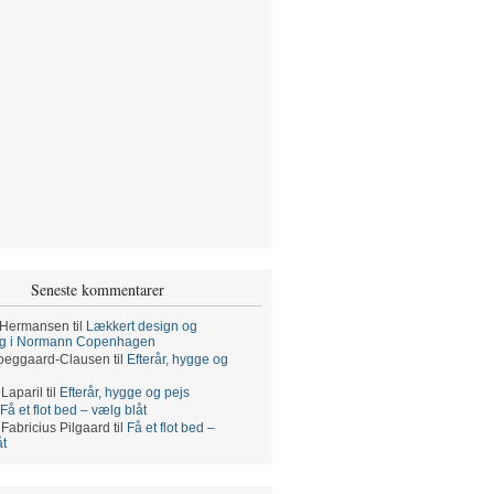
Seneste kommentarer
 Hermansen
til
Lækkert design og
ng i Normann Copenhagen
oeggaard-Clausen
til
Efterår, hygge og
 Laparil
til
Efterår, hygge og pejs
Få et flot bed – vælg blåt
 Fabricius Pilgaard
til
Få et flot bed –
åt