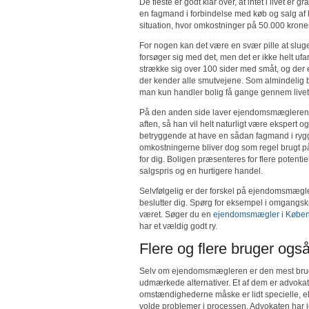
De fleste er godt klar over, at intet i livet er 
en fagmand i forbindelse med køb og salg af 
situation, hvor omkostninger på 50.000 kroner
For nogen kan det være en svær pille at sluge,
forsøger sig med det, men det er ikke helt ufa
strække sig over 100 sider med småt, og der 
der kender alle smutvejene. Som almindelig b
man kun handler bolig få gange gennem livet
På den anden side laver ejendomsmægleren i
aften, så han vil helt naturligt være ekspert
betryggende at have en sådan fagmand i rygge
omkostningerne bliver dog som regel brugt p
for dig. Boligen præsenteres for flere potenti
salgspris og en hurtigere handel.
Selvfølgelig er der forskel på ejendomsmægle
beslutter dig. Spørg for eksempel i omgangsk
været. Søger du en
ejendomsmægler i Købe
har et vældig godt ry.
Flere og flere bruger ogs
Selv om ejendomsmægleren er den mest brug
udmærkede alternativer. Et af dem er advokat
omstændighederne måske er lidt specielle, e
volde problemer i processen. Advokaten har jo