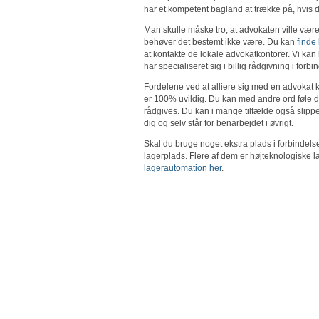
har et kompetent bagland at trække på, hvis d
Man skulle måske tro, at advokaten ville v
behøver det bestemt ikke være. Du kan
finde 
at kontakte de lokale advokatkontorer. Vi k
har specialiseret sig i billig rådgivning i for
Fordelene ved at alliere sig med en advokat k
er 100% uvildig. Du kan med andre ord føle di
rådgives. Du kan i mange tilfælde også slippe 
dig og selv står for benarbejdet i øvrigt.
Skal du bruge noget ekstra plads i forbindels
lagerplads. Flere af dem er højteknologiske 
lagerautomation her
.