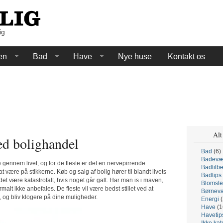
ig
en
Bad
Have
Nye huse
Kontakt os
Alt
ved bolighandel
Bad
(6)
Badevæ
e gennem livet, og for de fleste er det en nervepirrende
Badtilb
 være på stikkerne. Køb og salg af bolig hører til blandt livets
Badtips
et være katastrofalt, hvis noget går galt. Har man is i maven,
Blomste
alt ikke anbefales. De fleste vil være bedst stillet ved at
Børnevæ
og bliv klogere på dine muligheder.
Energi
(
Have
(1
Havetip
Ikke kat