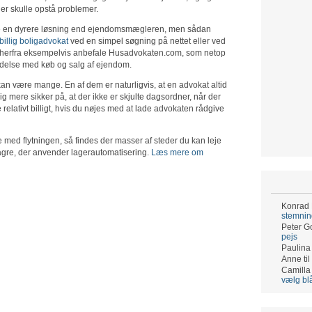
er skulle opstå problemer.
ære en dyrere løsning end ejendomsmægleren, men sådan
billig boligadvokat
ved en simpel søgning på nettet eller ved
an herfra eksempelvis anbefale Husadvokaten.com, som netop
bindelse med køb og salg af ejendom.
an være mange. En af dem er naturligvis, at en advokat altid
g mere sikker på, at der ikke er skjulte dagsordner, når der
relativt billigt, hvis du nøjes med at lade advokaten rådgive
e med flytningen, så findes der masser af steder du kan leje
lagre, der anvender lagerautomatisering.
Læs mere om
Konrad
stemni
Peter G
pejs
Paulina
Anne
til
Camilla
vælg bl