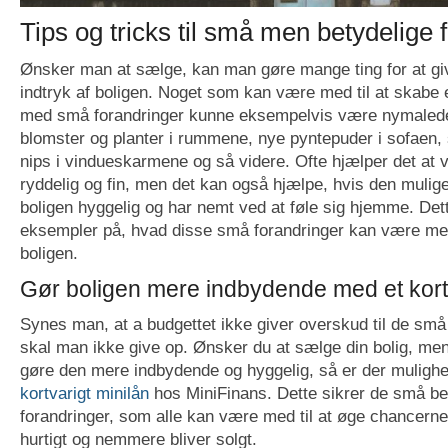
Tips og tricks til små men betydelige 
Ønsker man at sælge, kan man gøre mange ting for at giv
indtryk af boligen. Noget som kan være med til at skabe et
med små forandringer kunne eksempelvis være nymalede
blomster og planter i rummene, nye pyntepuder i sofaen
nips i vindueskarmene og så videre. Ofte hjælper det at vi
ryddelig og fin, men det kan også hjælpe, hvis den mulige
boligen hyggelig og har nemt ved at føle sig hjemme. Dett
eksempler på, hvad disse små forandringer kan være med 
boligen.
Gør boligen mere indbydende med et kortv
Synes man, at a budgettet ikke giver overskud til de små 
skal man ikke give op. Ønsker du at sælge din bolig, men
gøre den mere indbydende og hyggelig, så er der mulighe
kortvarigt minilån
hos MiniFinans. Dette sikrer de små be
forandringer, som alle kan være med til at øge chancerne f
hurtigt og nemmere bliver solgt.