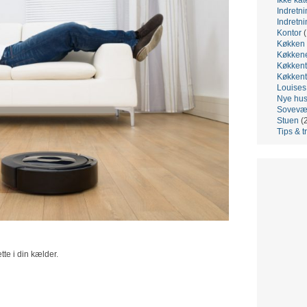
Indretni
Indretni
Kontor
(
Køkken
Køkken
Køkkent
Køkkent
Louis
Nye hu
Sovevæ
Stuen
(
Tips & t
tte i din kælder.