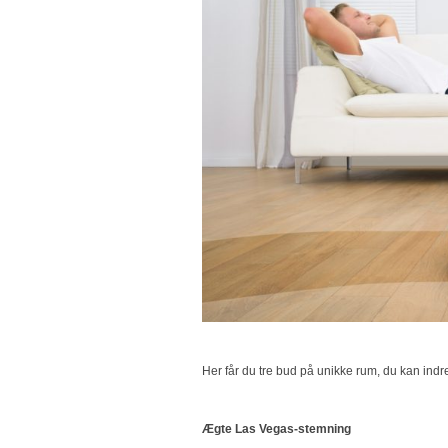
Her får du tre bud på unikke rum, du kan indre
Ægte Las Vegas-stemning