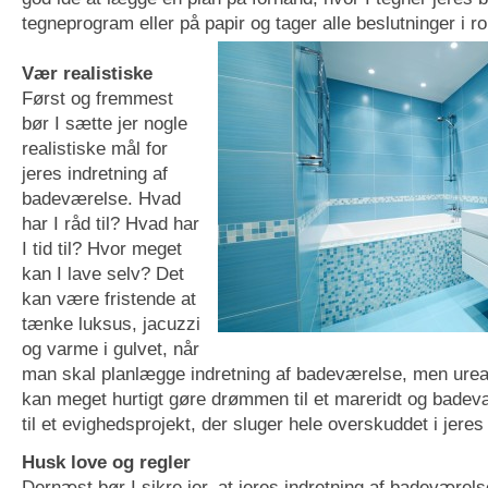
tegneprogram eller på papir og tager alle beslutninger i r
Vær realistiske
Først og fremmest
bør I sætte jer nogle
realistiske mål for
jeres indretning af
badeværelse. Hvad
har I råd til? Hvad har
I tid til? Hvor meget
kan I lave selv? Det
kan være fristende at
tænke luksus, jacuzzi
og varme i gulvet, når
man skal planlægge indretning af badeværelse, men ureal
kan meget hurtigt gøre drømmen til et mareridt og bade
til et evighedsprojekt, der sluger hele overskuddet i jere
Husk love og regler
Dernæst bør I sikre jer, at jeres indretning af badeværels