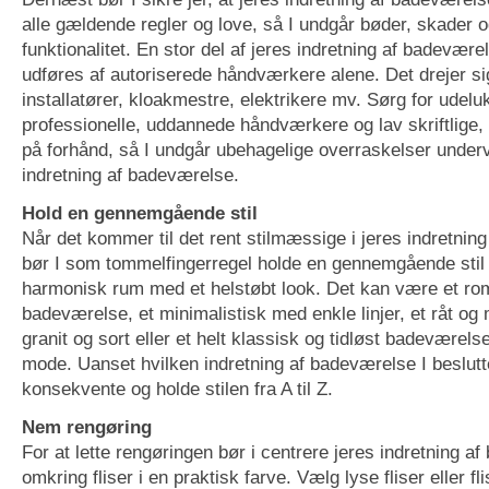
alle gældende regler og love, så I undgår bøder, skader o
funktionalitet. En stor del af jeres indretning af badevær
udføres af autoriserede håndværkere alene. Det drejer s
installatører, kloakmestre, elektrikere mv. Sørg for udel
professionelle, uddannede håndværkere og lav skriftlige, 
på forhånd, så I undgår ubehagelige overraskelser underv
indretning af badeværelse.
Hold en gennemgående stil
Når det kommer til det rent stilmæssige i jeres indretnin
bør I som tommelfingerregel holde en gennemgående stil 
harmonisk rum med et helstøbt look. Det kan være et ro
badeværelse, et minimalistisk med enkle linjer, et råt og 
granit og sort eller et helt klassisk og tidløst badeværels
mode. Uanset hvilken indretning af badeværelse I beslutte
konsekvente og holde stilen fra A til Z.
Nem rengøring
For at lette rengøringen bør i centrere jeres indretning a
omkring fliser i en praktisk farve. Vælg lyse fliser eller f