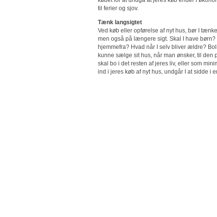
til ferier og sjov.
Tænk langsigtet
Ved køb eller opførelse af nyt hus, bør I tænk
men også på længere sigt. Skal I have børn? 
hjemmefra? Hvad når I selv bliver ældre? Bol
kunne sælge sit hus, når man ønsker, til den pr
skal bo i det resten af jeres liv, eller som 
ind i jeres køb af nyt hus, undgår I at sidde i 