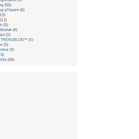
ng
(50)
ng af haven
(6)
13)
(13)
er
(5)
ilbehør
(6)
ips
(5)
es TRENDBLOG™
(5)
se
(5)
relse
(5)
23)
ricks
(68)