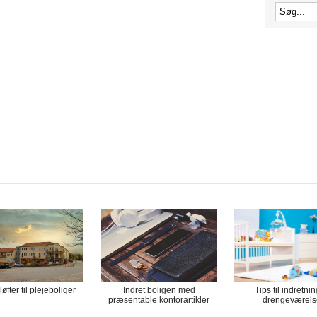
øfter til plejeboliger
Indret boligen med
Tips til indretnin
præsentable kontorartikler
drengeværel