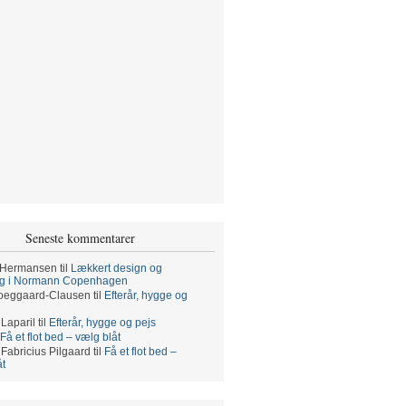
Seneste kommentarer
 Hermansen
til
Lækkert design og
ng i Normann Copenhagen
oeggaard-Clausen
til
Efterår, hygge og
 Laparil
til
Efterår, hygge og pejs
Få et flot bed – vælg blåt
 Fabricius Pilgaard
til
Få et flot bed –
åt