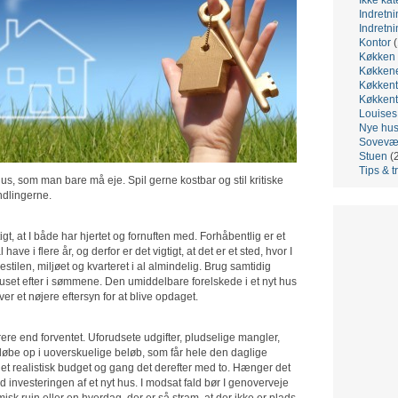
Indretni
Indretni
Kontor
(
Køkken
Køkken
Køkkent
Køkkent
Louis
Nye hu
Sovevæ
Stuen
(
Tips & t
hus, som man bare må eje. Spil gerne kostbar og stil kritiske
ndlingerne.
igt, at I både har hjertet og fornuften med. Forhåbentlig er et
e i flere år, og derfor er det vigtigt, at det er et sted, hvor I
estilen, miljøet og kvarteret i al almindelig. Brug samtidig
e huset efter i sømmene. Den umiddelbare forelskede i et nyt hus
r et nøjere eftersyn for at blive opdaget.
ere end forventet. Uforudsete udgifter, pludselige mangler,
t løbe op i uoverskuelige beløb, som får hele den daglige
 et realistisk budget og gang det derefter med to. Hænger det
ed investeringen af et nyt hus. I modsat fald bør I genoverveje
isk ruin eller en hverdag, der er så stram, at der ikke er plads