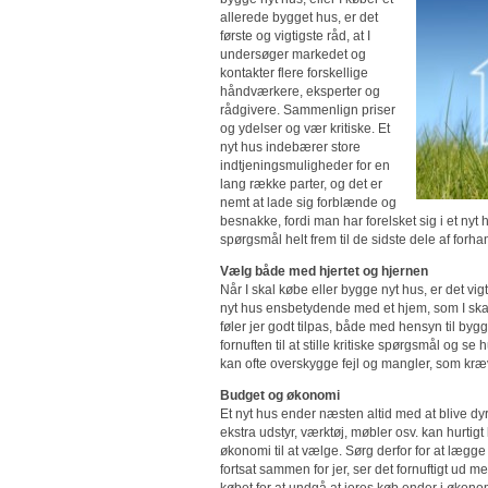
allerede bygget hus, er det
første og vigtigste råd, at I
undersøger markedet og
kontakter flere forskellige
håndværkere, eksperter og
rådgivere. Sammenlign priser
og ydelser og vær kritiske. Et
nyt hus indebærer store
indtjeningsmuligheder for en
lang række parter, og det er
nemt at lade sig forblænde og
besnakke, fordi man har forelsket sig i et nyt 
spørgsmål helt frem til de sidste dele af forha
Vælg både med hjertet og hjernen
Når I skal købe eller bygge nyt hus, er det vigt
nyt hus ensbetydende med et hjem, som I skal hav
føler jer godt tilpas, både med hensyn til bygg
fornuften til at stille kritiske spørgsmål og s
kan ofte overskygge fejl og mangler, som kræve
Budget og økonomi
Et nyt hus ender næsten altid med at blive dyr
ekstra udstyr, værktøj, møbler osv. kan hurtig
økonomi til at vælge. Sørg derfor for at lægge
fortsat sammen for jer, ser det fornuftigt ud m
købet for at undgå at jeres køb ender i økonom