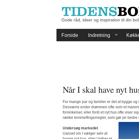
Gode råd, ideer og inspiration til din bol
Forside
Indretning
Køkk
Når I skal have nyt hu
For mange par og familier er det at bygge og in
Desværre ender drømmen ofte som et mareridt,
forsinkelser, eller fordi et nyt hus ofte viser s
række tommelfingerregler, som gør jer bedre st
Undersøg markedet
Uanset om I vælger selv at
bygge nyt hus, eller I køber et