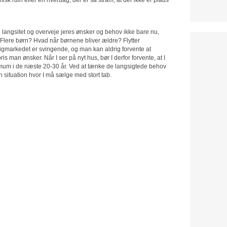
e langsitet og overveje jeres ønsker og behov ikke bare nu,
Flere børn? Hvad når børnene bliver ældre? Flytter
igmarkedet er svingende, og man kan aldrig forvente at
is man ønsker. Når I ser på nyt hus, bør I derfor forvente, at I
minimum i de næste 20-30 år. Ved at tænke de langsigtede behov
en situation hvor I må sælge med stort tab.