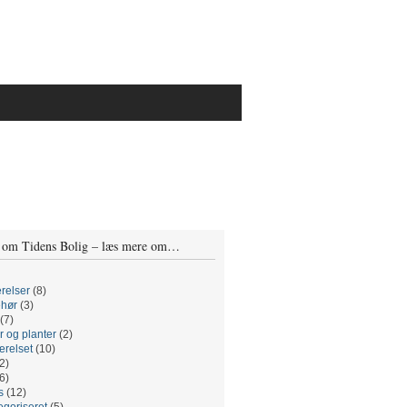
 om Tidens Bolig – læs mere om…
relser
(8)
ehør
(3)
(7)
r og planter
(2)
relset
(10)
2)
6)
s
(12)
egoriseret
(5)