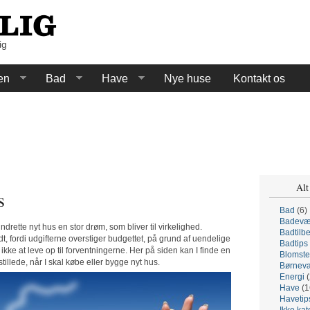
ig
en
Bad
Have
Nye huse
Kontakt os
Alt
s
Bad
(6)
Badevæ
drette nyt hus en stor drøm, som bliver til virkelighed.
Badtilb
 fordi udgifterne overstiger budgettet, på grund af uendelige
Badtips
ig ikke at leve op til forventningerne. Her på siden kan I finde en
Blomste
illede, når I skal købe eller bygge nyt hus.
Børnevæ
Energi
(
Have
(1
Havetip
Ikke kat