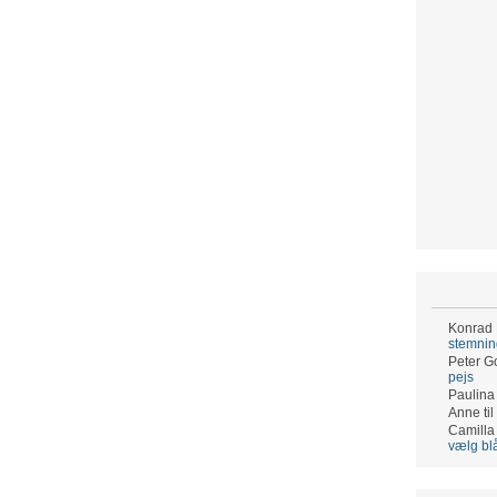
Konrad
stemni
Peter G
pejs
Paulina
Anne
til
Camilla
vælg bl