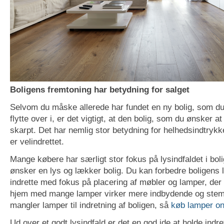
Boligens fremtoning har betydning for salget
Selvom du måske allerede har fundet en ny bolig, som du 
flytte over i, er det vigtigt, at den bolig, som du ønsker a
skarpt. Det har nemlig stor betydning for helhedsindtrykke
er velindrettet.
Mange købere har særligt stor fokus på lysindfaldet i bo
ønsker en lys og lækker bolig. Du kan forbedre boligens l
indrette med fokus på placering af møbler og lamper, der 
hjem med mange lamper virker mere indbydende og stemn
mangler lamper til indretning af boligen, så
køb lamper on
Ud over et godt lysindfald er det en god ide at holde indr