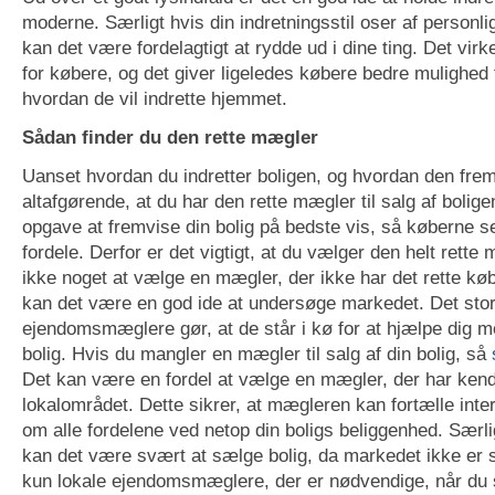
moderne. Særligt hvis din indretningsstil oser af personli
kan det være fordelagtigt at rydde ud i dine ting. Det vir
for købere, og det giver ligeledes købere bedre mulighed 
hvordan de vil indrette hjemmet.
Sådan finder du den rette mægler
Uanset hvordan du indretter boligen, og hvordan den frems
altafgørende, at du har den rette mægler til salg af boli
opgave at fremvise din bolig på bedste vis, så køberne se
fordele. Derfor er det vigtigt, at du vælger den helt rette
ikke noget at vælge en mægler, der ikke har det rette køb
kan det være en god ide at undersøge markedet. Det stor
ejendomsmæglere gør, at de står i kø for at hjælpe dig m
bolig. Hvis du mangler en mægler til salg af din bolig, så
Det kan være en fordel at vælge en mægler, der har kend
lokalområdet. Dette sikrer, at mægleren kan fortælle int
om alle fordelene ved netop din boligs beliggenhed. Særli
kan det være svært at sælge bolig, da markedet ikke er s
kun lokale ejendomsmæglere, der er nødvendige, når du s