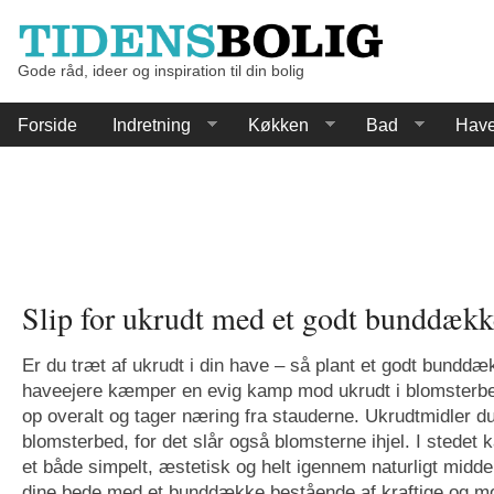
Gode råd, ideer og inspiration til din bolig
Forside
Indretning
Køkken
Bad
Hav
Slip for ukrudt med et godt bunddækk
Er du træt af ukrudt i din have – så plant et godt bunddæ
haveejere kæmper en evig kamp mod ukrudt i blomsterbe
op overalt og tager næring fra stauderne. Ukrudtmidler due
blomsterbed, for det slår også blomsterne ihjel. I stedet 
et både simpelt, æstetisk og helt igennem naturligt midde
dine bede med et bunddække bestående af kraftige og m