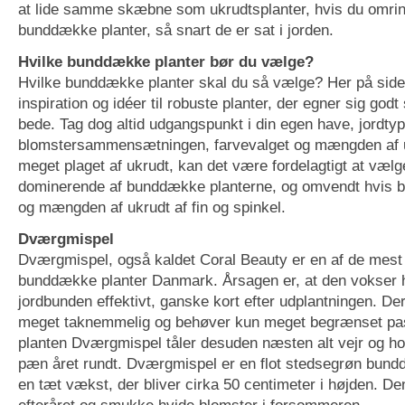
at lide samme skæbne som ukrudtsplanter, hvis du omr
bunddække planter, så snart de er sat i jorden.
Hvilke bunddække planter bør du vælge?
Hvilke bunddække planter skal du så vælge? Her på side
inspiration og idéer til robuste planter, der egner sig go
bede. Tag dog altid udgangspunkt i din egen have, jordty
blomstersammensætningen, farvevalget og mængden af u
meget plaget af ukrudt, kan det være fordelagtigt at væl
dominerende af bunddække planterne, og omvendt hvis b
og mængden af ukrudt af fin og spinkel.
Dværgmispel
Dværgmispel, også kaldet Coral Beauty er en af de mest
bunddække planter Danmark. Årsagen er, at den vokser 
jordbunden effektivt, ganske kort efter udplantningen. De
meget taknemmelig og behøver kun meget begrænset p
planten Dværgmispel tåler desuden næsten alt vejr og hol
pæn året rundt. Dværgmispel er en flot stedsegrøn bun
en tæt vækst, der bliver cirka 50 centimeter i højden. D
efteråret og smukke hvide blomster i forsommeren.