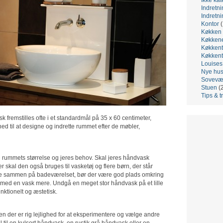
Indretni
Indretni
Kontor
(
Køkken
Køkken
Køkkent
Køkkent
Louis
Nye hu
Sovevæ
Stuen
(
Tips & t
 fremstilles ofte i et standardmål på 35 x 60 centimeter,
d til at designe og indrette rummet efter de møbler,
 rummets størrelse og jeres behov. Skal jeres håndvask
r skal den også bruges til vasketøj og flere børn, der står
lere sammen på badeværelset, bør der være god plads omkring
s med en vask mere. Undgå en meget stor håndvask på et lille
nktionelt og æstetisk.
n der er rig lejlighed for at eksperimentere og vælge andre
 til en kulsort håndvask, en rustik grå håndvask eller en