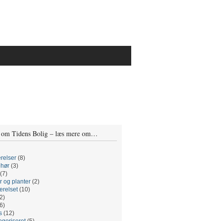
 om Tidens Bolig – læs mere om…
relser
(8)
ehør
(3)
(7)
r og planter
(2)
relset
(10)
2)
6)
s
(12)
egoriseret
(5)