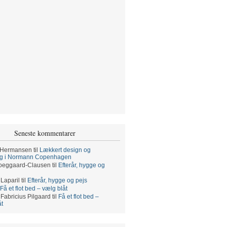
Seneste kommentarer
 Hermansen
til
Lækkert design og
ng i Normann Copenhagen
oeggaard-Clausen
til
Efterår, hygge og
 Laparil
til
Efterår, hygge og pejs
Få et flot bed – vælg blåt
 Fabricius Pilgaard
til
Få et flot bed –
åt