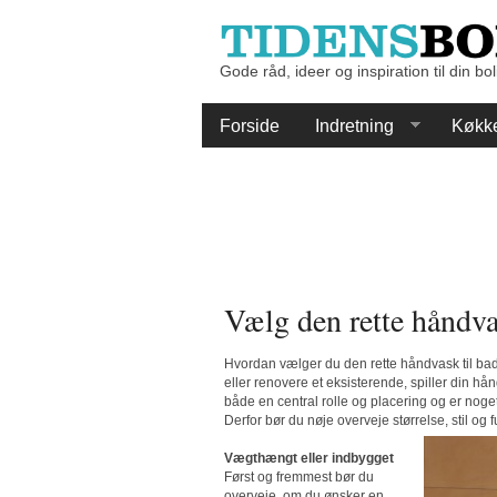
Gode råd, ideer og inspiration til din bol
Forside
Indretning
Køkk
Vælg den rette håndva
Hvordan vælger du den rette håndvask til ba
eller renovere et eksisterende, spiller din 
både en central rolle og placering og er noge
Derfor bør du nøje overveje størrelse, stil og
Vægthængt eller indbygget
Først og fremmest bør du
overveje, om du ønsker en