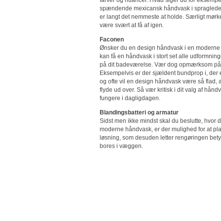
spændende mexicansk håndvask i spraglede fa
er langt det nemmeste at holde. Særligt mørke f
være svært at få af igen.
Faconen
Ønsker du en design håndvask i en moderne o
kan få en håndvask i stort set alle udformnin
på dit badeværelse. Vær dog opmærksom på, at
Eksempelvis er der sjældent bundprop i, der 
og ofte vil en design håndvask være så flad, a
flyde ud over. Så vær kritisk i dit valg af hå
fungere i dagligdagen.
Blandingsbatteri og armatur
Sidst men ikke mindst skal du beslutte, hvor 
moderne håndvask, er der mulighed for at pl
løsning, som desuden letter rengøringen betyd
bores i væggen.