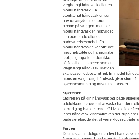
væghængt håndvask eller en
modul håndvask. En
væghængt håndvask er, som
navnet antyder, monteret
direkte på væggen, mens en
modul håndvask er indbygget
i en bordplade eller et
badeværelsesmøbel. En
modul håndvask giver ofte det
mest helstøbte og harmoniske
look, til gengæld er den ikke
så fleksibel at placere som en
væghængt håndvask, idet den
skal passe i et bestemt hul. En modul håndvask
mens en væghængt håndvask giver større frihe
størrelsesforhold og farver, man ønsker.
Størrelsen
Størrelsen på din håndvask bør både afspejle
udelukkende bruges til at vaske hænder i, elle
samtidig og børster tænder? Hvis I ofte er f
jeres håndvask. Alternativt kan der supplere
badeværelse, da det vil være klodset, både fu
Farven
Det mest almindelige er en hvid håndvask, me
farver og nuancer. Hvad siger du for eksempel