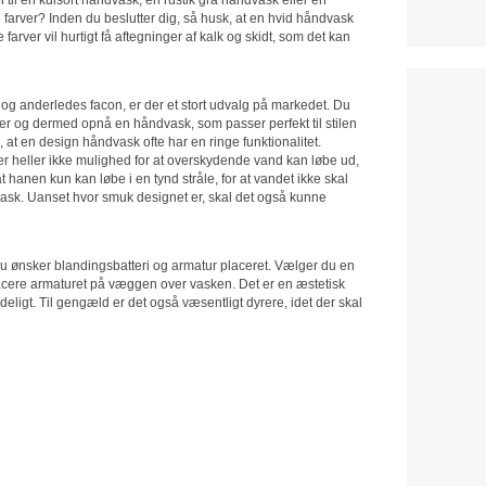
rver? Inden du beslutter dig, så husk, at en hvid håndvask
arver vil hurtigt få aftegninger af kalk og skidt, som det kan
g anderledes facon, er der et stort udvalg på markedet. Du
ger og dermed opnå en håndvask, som passer perfekt til stilen
 en design håndvask ofte har en ringe funktionalitet.
er heller ikke mulighed for at overskydende vand kan løbe ud,
t hanen kun kan løbe i en tynd stråle, for at vandet ikke skal
ndvask. Uanset hvor smuk designet er, skal det også kunne
du ønsker blandingsbatteri og armatur placeret. Vælger du en
acere armaturet på væggen over vasken. Det er en æstetisk
eligt. Til gengæld er det også væsentligt dyrere, idet der skal