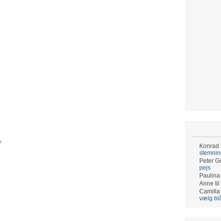
k
Konrad
stemni
Peter G
pejs
Paulina
Anne
til
Camilla
vælg bl