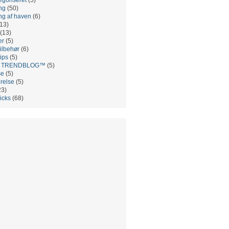
ng
(50)
ng af haven
(6)
13)
(13)
er
(5)
ilbehør
(6)
ips
(5)
es TRENDBLOG™
(5)
se
(5)
relse
(5)
23)
ricks
(68)