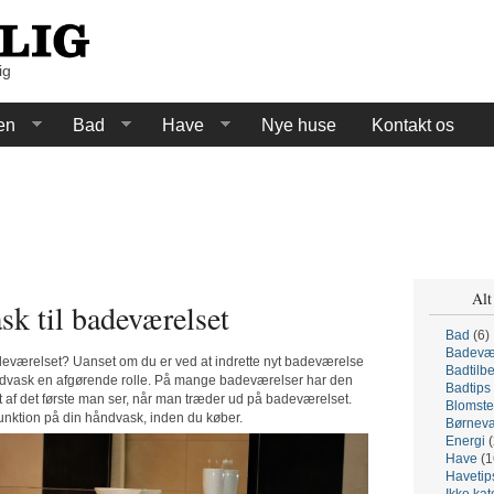
ig
en
Bad
Have
Nye huse
Kontakt os
Alt
sk til badeværelset
Bad
(6)
Badevæ
deværelset? Uanset om du er ved at indrette nyt badeværelse
Badtilb
håndvask en afgørende rolle. På mange badeværelser har den
Badtips
t af det første man ser, når man træder ud på badeværelset.
Blomste
 funktion på din håndvask, inden du køber.
Børnevæ
Energi
(
Have
(1
Havetip
Ikke kat