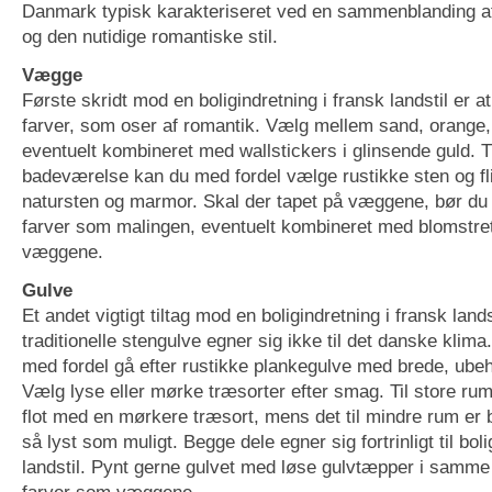
Danmark typisk karakteriseret ved en sammenblanding af 
og den nutidige romantiske stil.
Vægge
Første skridt mod en boligindretning i fransk landstil er 
farver, som oser af romantik. Vælg mellem sand, orange,
eventuelt kombineret med wallstickers i glinsende guld. T
badeværelse kan du med fordel vælge rustikke sten og fl
natursten og marmor. Skal der tapet på væggene, bør du
farver som malingen, eventuelt kombineret med blomstret
væggene.
Gulve
Et andet vigtigt tiltag mod en boligindretning i fransk land
traditionelle stengulve egner sig ikke til det danske klima
med fordel gå efter rustikke plankegulve med brede, ube
Vælg lyse eller mørke træsorter efter smag. Til store rum
flot med en mørkere træsort, mens det til mindre rum er b
så lyst som muligt. Begge dele egner sig fortrinligt til boli
landstil. Pynt gerne gulvet med løse gulvtæpper i samm
farver som væggene.