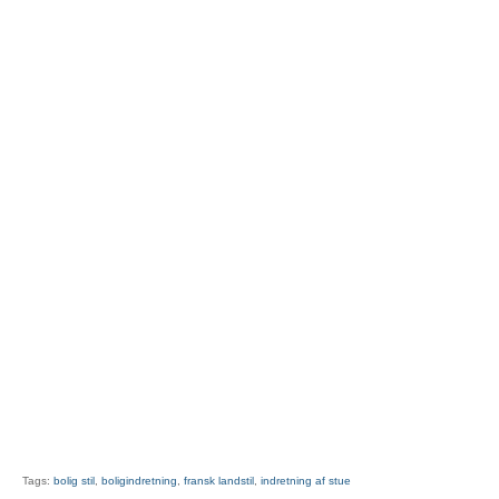
Tags:
bolig stil
,
boligindretning
,
fransk landstil
,
indretning af stue