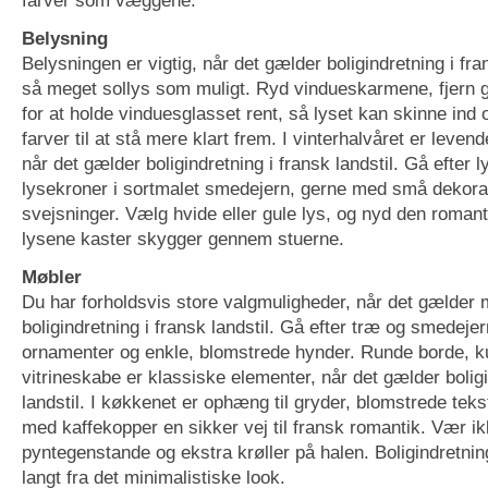
Belysning
Belysningen er vigtig, når det gælder boligindretning i fran
så meget sollys som muligt. Ryd vindueskarmene, fjern 
for at holde vinduesglasset rent, så lyset kan skinne ind 
farver til at stå mere klart frem. I vinterhalvåret er leven
når det gælder boligindretning i fransk landstil. Gå efter 
lysekroner i sortmalet smedejern, gerne med små dekora
svejsninger. Vælg hvide eller gule lys, og nyd den roman
lysene kaster skygger gennem stuerne.
Møbler
Du har forholdsvis store valgmuligheder, når det gælder m
boligindretning i fransk landstil. Gå efter træ og smedeje
ornamenter og enkle, blomstrede hynder. Runde borde, 
vitrineskabe er klassiske elementer, når det gælder boligi
landstil. I køkkenet er ophæng til gryder, blomstrede teks
med kaffekopper en sikker vej til fransk romantik. Vær i
pyntegenstande og ekstra krøller på halen. Boligindretning 
langt fra det minimalistiske look.