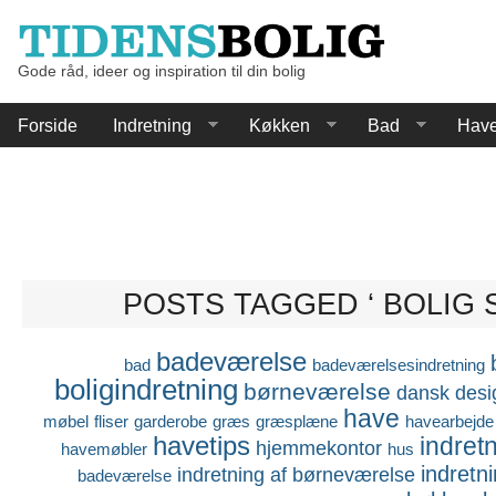
Gode råd, ideer og inspiration til din bolig
Forside
Indretning
Køkken
Bad
Hav
POSTS TAGGED ‘ BOLIG S
badeværelse
bad
badeværelsesindretning
boligindretning
børneværelse
dansk desi
have
møbel
fliser
garderobe
græs
græsplæne
havearbejde
havetips
indret
hjemmekontor
havemøbler
hus
indretn
indretning af børneværelse
badeværelse