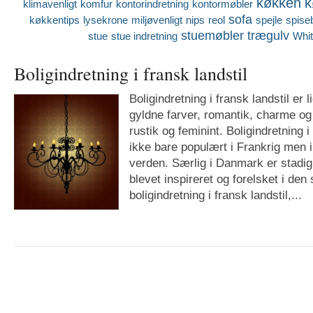
køkken
k
klimavenligt
komfur
kontorindretning
kontormøbler
sofa
køkkentips
lysekrone
miljøvenligt
nips
reol
spejle
spise
stuemøbler
trægulv
stue
stue indretning
Whi
Boligindretning i fransk landstil
Boligindretning i fransk landstil er
gyldne farver, romantik, charme og
rustik og feminint. Boligindretning i 
ikke bare populært i Frankrig men i
verden. Særlig i Danmark er stadig 
blevet inspireret og forelsket i de
boligindretning i fransk landstil,...