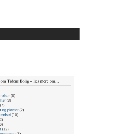
 om Tidens Bolig – læs mere om…
relser
(8)
ehør
(3)
(7)
r og planter
(2)
relset
(10)
2)
6)
s
(12)
egoriseret
(5)