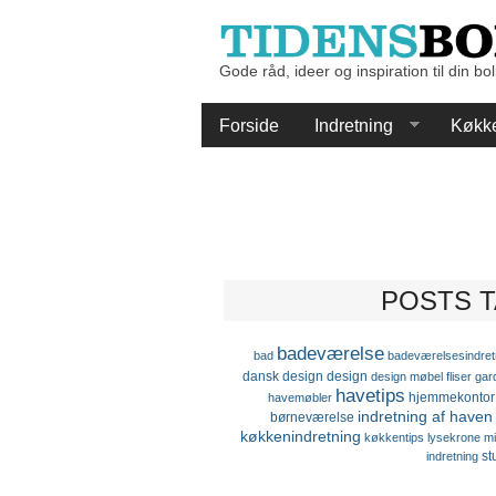
Gode råd, ideer og inspiration til din bol
Forside
Indretning
Køkk
POSTS T
badeværelse
bad
badeværelsesindret
dansk design
design
design møbel
fliser
gar
havetips
hjemmekontor
havemøbler
indretning af haven
børneværelse
køkkenindretning
køkkentips
lysekrone
mi
st
indretning