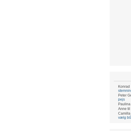
Konrad
stemni
Peter G
pejs
Paulina
Anne
til
Camilla
vælg bl