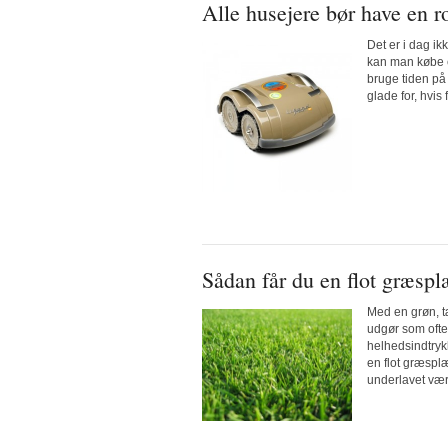
Alle husejere bør have en r
Det er i dag ik
kan man købe e
bruge tiden på
glade for, hvis f
Sådan får du en flot græsp
Med en grøn, t
udgør som oftes
helhedsindtryk
en flot græspl
underlavet vær