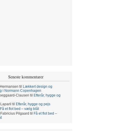
Seneste kommentarer
 Hermansen
til
Lækkert design og
ng i Normann Copenhagen
oeggaard-Clausen
til
Efterår, hygge og
 Laparil
til
Efterår, hygge og pejs
Få et flot bed – vælg blåt
 Fabricius Pilgaard
til
Få et flot bed –
åt