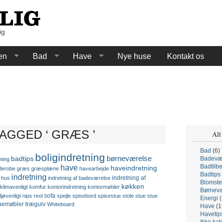
ig
en
Bad
Have
Nye huse
Kontakt os
AGGED ‘ GRÆS ’
Alt
Bad
(6)
boligindretning
børneværelse
badtips
Badevæ
ning
have
Badtilb
haveindretning
derobe
græs
græsplæne
havearbejde
Badtips
indretning
indretning af
hus
indretning af badeværelse
Blomste
køkken
klimavenligt
komfur
kontorindretning
kontormøbler
Børnevæ
sofa
ljøvenligt
nips
reol
spejle
spisebord
spisestue
stole
stue
stue
Energi
(
uemøbler
trægulv
Whiteboard
Have
(1
Havetip
Ikke kat