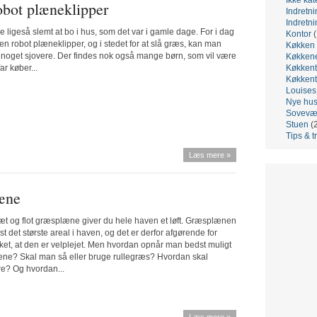
obot plæneklipper
Indretni
Indretni
ke ligeså slemt at bo i hus, som det var i gamle dage. For i dag
Kontor
(
n robot plæneklipper, og i stedet for at slå græs, kan man
Køkken
 noget sjovere. Der findes nok også mange børn, som vil være
Køkken
ar køber...
Køkkent
Køkkent
Louis
Nye hu
Sovevæ
Stuen
(
Tips & t
Læs mere »
læne
æt og flot græsplæne giver du hele haven et løft. Græsplænen
t det største areal i haven, og det er derfor afgørende for
ket, at den er velplejet. Men hvordan opnår man bedst muligt
æne? Skal man så eller bruge rullegræs? Hvordan skal
e? Og hvordan...