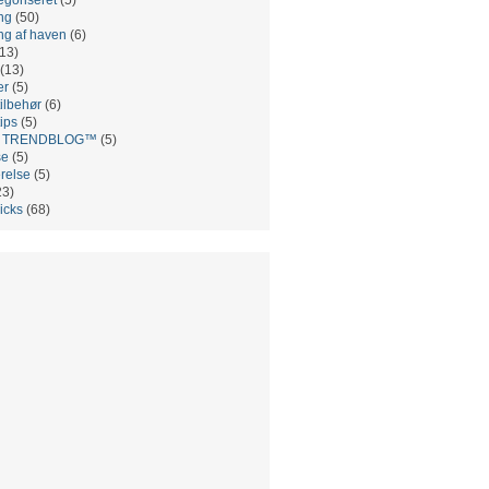
ng
(50)
ng af haven
(6)
13)
(13)
er
(5)
ilbehør
(6)
ips
(5)
es TRENDBLOG™
(5)
se
(5)
relse
(5)
23)
ricks
(68)