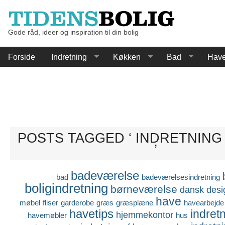
Gode råd, ideer og inspiration til din bolig
Forside
Indretning
Køkken
Bad
Hav
POSTS TAGGED ‘ INDRETNING
’
badeværelse
bad
badeværelsesindretning
boligindretning
børneværelse
dansk desi
have
møbel
fliser
garderobe
græs
græsplæne
havearbejde
havetips
indret
hjemmekontor
havemøbler
hus