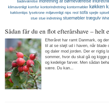
indretn
indretning af børneværelse
badeværelse
køkken
k
klimavenligt
komfur
kontorindretning
kontormøbler
sofa
køkkentips
lysekrone
miljøvenligt
nips
reol
spejle
spise
stuemøbler
trægulv
stue
stue indretning
Whi
Sådan får du en flot efterårshave – helt 
Efteråret har ramt Danmark, og de
til at se sløjt ud i haven, når blade
og daler mod jorden. Der er rigtig 
sommer, hvor du skal gå og kigge 
og kedelige farver. Men sådan behø
være. Du kan...