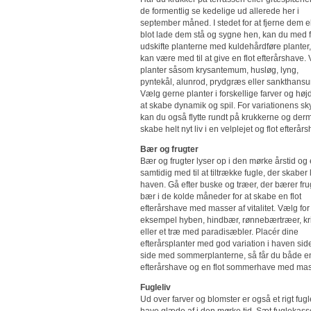
de formentlig se kedelige ud allerede her i
september måned. I stedet for at fjerne dem el
blot lade dem stå og sygne hen, kan du med f
udskifte planterne med kuldehårdføre planter
kan være med til at give en flot efterårshave.
planter såsom krysantemum, husløg, lyng,
pyntekål, alunrod, prydgræs eller sankthansur
Vælg gerne planter i forskellige farver og højd
at skabe dynamik og spil. For variationens sky
kan du også flytte rundt på krukkerne og der
skabe helt nyt liv i en velplejet og flot efterår
Bær og frugter
Bær og frugter lyser op i den mørke årstid og 
samtidig med til at tiltrække fugle, der skaber l
haven. Gå efter buske og træer, der bærer fru
bær i de kolde måneder for at skabe en flot
efterårshave med masser af vitalitet. Vælg for
eksempel hyben, hindbær, rønnebærtræer, kri
eller et træ med paradisæbler. Placér dine
efterårsplanter med god variation i haven si
side med sommerplanterne, så får du både en
efterårshave og en flot sommerhave med masser
Fugleliv
Ud over farver og blomster er også et rigt fugl
have glæde af i den mørke tid. Sæt fuglekasse