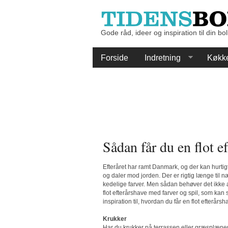
Gode råd, ideer og inspiration til din bol
Forside
Indretning
Køkk
Sådan får du en flot ef
Efteråret har ramt Danmark, og der kan hurtigt
og daler mod jorden. Der er rigtig længe til
kedelige farver. Men sådan behøver det ikke 
flot efterårshave med farver og spil, som kan s
inspiration til, hvordan du får en flot efterårsh
Krukker
Har du krukker på terrassen eller græsplænen