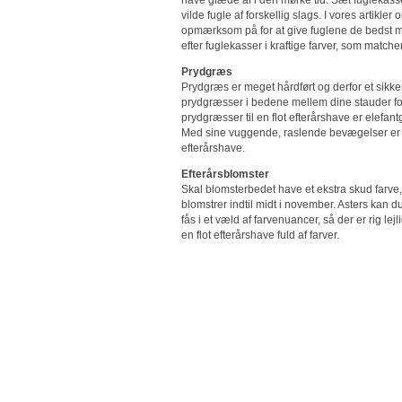
vilde fugle af forskellig slags. I vores artik
opmærksom på for at give fuglene de bedst mul
efter fuglekasser i kraftige farver, som matc
Prydgræs
Prydgræs er meget hårdført og derfor et sikkert
prydgræsser i bedene mellem dine stauder fo
prydgræsser til en flot efterårshave er elef
Med sine vuggende, raslende bevægelser er pr
efterårshave.
Efterårsblomster
Skal blomsterbedet have et ekstra skud farve
blomstrer indtil midt i november. Asters kan
fås i et væld af farvenuancer, så der er rig 
en flot efterårshave fuld af farver.