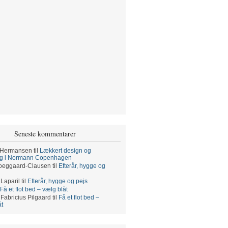
Seneste kommentarer
 Hermansen
til
Lækkert design og
ng i Normann Copenhagen
oeggaard-Clausen
til
Efterår, hygge og
 Laparil
til
Efterår, hygge og pejs
Få et flot bed – vælg blåt
 Fabricius Pilgaard
til
Få et flot bed –
åt