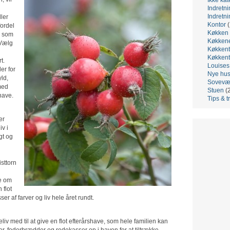
Indretni
Indretni
ler
Kontor
(
ordel
Køkken
, som
Køkken
 Vælg
Køkkent
Køkkent
t.
Louis
er for
Nye hu
ld,
Sovevæ
med
Stuen
(
shave.
Tips & t
er
iv i
gt og
sttorn
de om
 flot
 af farver og liv hele året rundt.
eliv med til at give en flot efterårshave, som hele familien kan
r, foderbrædder og redekasser op i haven for at tiltrække