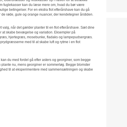
ler om fuglekasser kan du læse mere om, hvad du bør være
ige betingelser. For en ekstra flot efterårshave kan du gå
her de røde, gule og orange nuancer, der kendetegner årstiden.
 valg, når det gælder planter til en flot efterårshave. Sæt dine
r at skabe bevægelse og variation. Eksempler på
antgræs, hjertegræs, mosebunke, fladaks og lampepudsergræs.
ydgræsserne med til at skabe luft og rytme i en flot
, kan du med fordel gå efter asters og georginer, som begge
 du plante nu, mens georginer er sommerløg. Begge blomster
lejlighed til at eksperimentere med sammensætningen og skabe