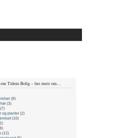
 om Tidens Bolig – læs mere om…
relser
(8)
ehør
(3)
(7)
r og planter
(2)
relset
(10)
2)
6)
s
(12)
egoriseret
(5)