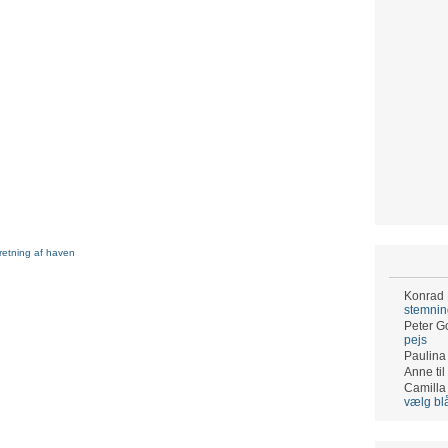
retning af haven
Konrad
stemni
Peter G
pejs
Paulina
Anne
til
Camilla
vælg bl