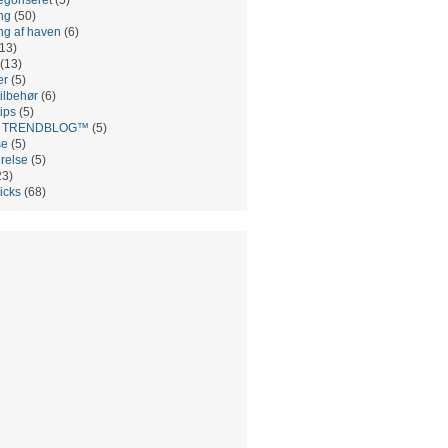
ng
(50)
ng af haven
(6)
13)
(13)
er
(5)
ilbehør
(6)
ips
(5)
es TRENDBLOG™
(5)
se
(5)
relse
(5)
23)
ricks
(68)