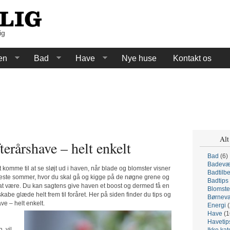
ig
en
Bad
Have
Nye huse
Kontakt os
Alt
terårshave – helt enkelt
Bad
(6)
Badevæ
 komme til at se sløjt ud i haven, når blade og blomster visner
Badtilb
 næste sommer, hvor du skal gå og kigge på de nøgne grene og
Badtips
at være. Du kan sagtens give haven et boost og dermed få en
Blomste
kabe glæde helt frem til foråret. Her på siden finder du tips og
Børnevæ
ave – helt enkelt.
Energi
(
Have
(1
Havetip
, vil
Ikke kat