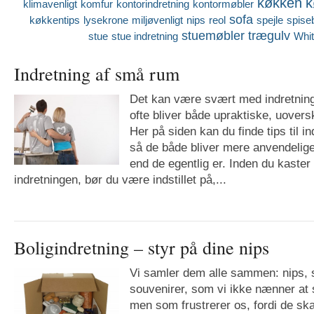
køkken
k
klimavenligt
komfur
kontorindretning
kontormøbler
sofa
køkkentips
lysekrone
miljøvenligt
nips
reol
spejle
spise
stuemøbler
trægulv
stue
stue indretning
Whi
Indretning af små rum
Det kan være svært med indretning
ofte bliver både upraktiske, uover
Her på siden kan du finde tips til i
så de både bliver mere anvendelige
end de egentlig er. Inden du kaster
indretningen, bør du være indstillet på,...
Boligindretning – styr på dine nips
Vi samler dem alle sammen: nips, 
souvenirer, som vi ikke nænner at s
men som frustrerer os, fordi de sk