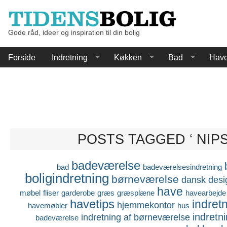
Gode råd, ideer og inspiration til din bolig
Forside
Indretning
Køkken
Bad
Hav
POSTS TAGGED ‘ NIPS
badeværelse
bad
badeværelsesindretning
boligindretning
børneværelse
dansk desi
have
møbel
fliser
garderobe
græs
græsplæne
havearbejde
havetips
indret
hjemmekontor
havemøbler
hus
indretn
indretning af børneværelse
badeværelse