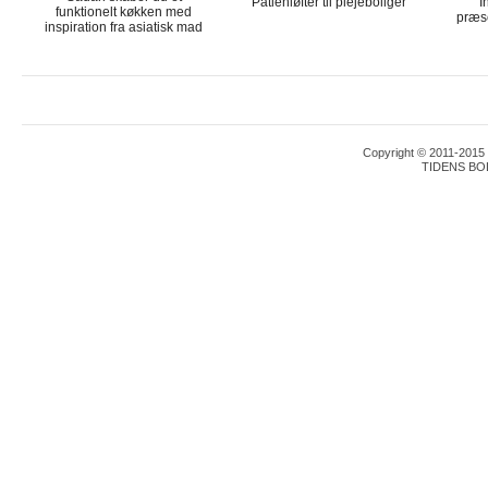
Patienløfter til plejeboliger
I
funktionelt køkken med
præse
inspiration fra asiatisk mad
Copyright © 2011-2015 T
TIDENS BO