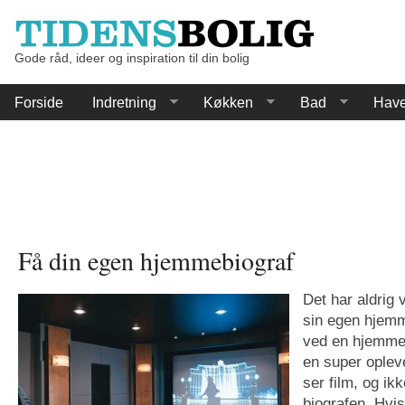
Gode råd, ideer og inspiration til din bolig
Forside
Indretning
Køkken
Bad
Hav
Få din egen hjemmebiograf
Det har aldrig v
sin egen hjemm
ved en hjemmebi
en super oplev
ser film, og ik
biografen. Hvis