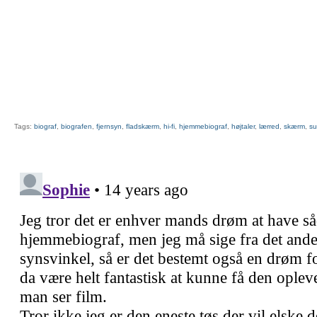
Tags:
biograf
,
biografen
,
fjernsyn
,
fladskærm
,
hi-fi
,
hjemmebiograf
,
højtaler
,
lærred
,
skærm
,
su