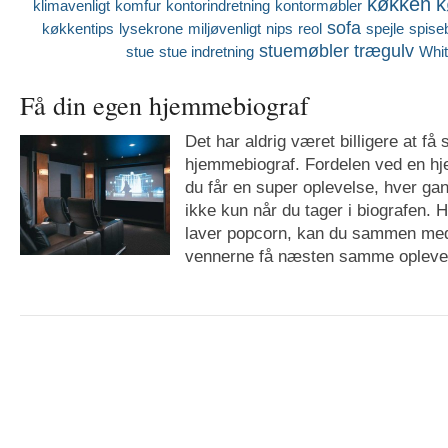
køkken
k
klimavenligt
komfur
kontorindretning
kontormøbler
sofa
køkkentips
lysekrone
miljøvenligt
nips
reol
spejle
spise
stuemøbler
trægulv
stue
stue indretning
Whi
Få din egen hjemmebiograf
Det har aldrig været billigere at få 
hjemmebiograf. Fordelen ved en hj
du får en super oplevelse, hver gan
ikke kun når du tager i biografen. 
laver popcorn, kan du sammen med 
vennerne få næsten samme oplevels