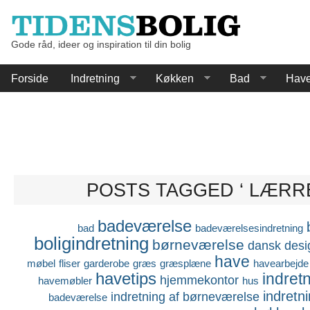
Gode råd, ideer og inspiration til din bolig
Forside
Indretning
Køkken
Bad
Hav
POSTS TAGGED ‘ LÆRRE
badeværelse
bad
badeværelsesindretning
boligindretning
børneværelse
dansk desi
have
møbel
fliser
garderobe
græs
græsplæne
havearbejde
havetips
indret
hjemmekontor
havemøbler
hus
indretn
indretning af børneværelse
badeværelse