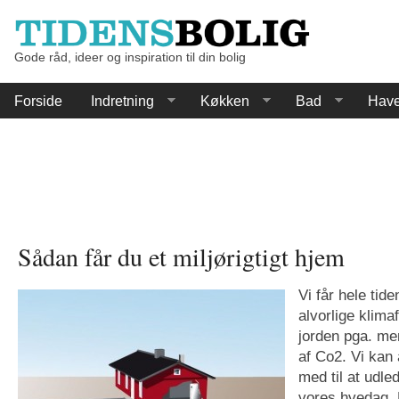
Gode råd, ideer og inspiration til din bolig
Forside
Indretning
Køkken
Bad
Hav
Sådan får du et miljørigtigt hjem
Vi får hele tide
alvorlige klima
jorden pga. me
af Co2. Vi kan
med til at udle
vores hvedag. 