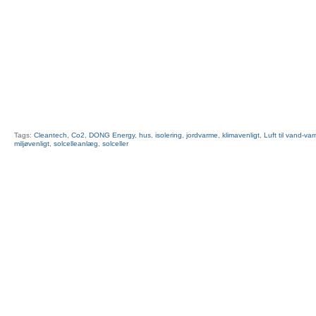
Tags:
Cleantech
,
Co2
,
DONG Energy
,
hus
,
isolering
,
jordvarme
,
klimavenligt
,
Luft til vand-v
miljøvenligt
,
solcelleanlæg
,
solceller