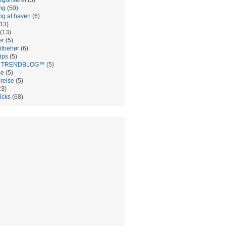
ng
(50)
ng af haven
(6)
13)
(13)
er
(5)
ilbehør
(6)
ips
(5)
es TRENDBLOG™
(5)
se
(5)
relse
(5)
23)
ricks
(68)