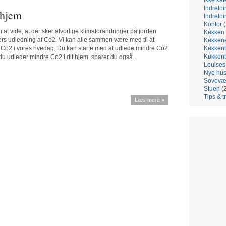
Indretni
 hjem
Indretni
Kontor
(
en at vide, at der sker alvorlige klimaforandringer på jorden
Køkken
s udledning af Co2. Vi kan alle sammen være med til at
Køkken
Co2 i vores hvedag. Du kan starte med at udlede mindre Co2
Køkkent
Køkkent
 du udleder mindre Co2 i dit hjem, sparer du også...
Louis
Nye hu
Sovevæ
Stuen
(
Tips & t
Læs mere »