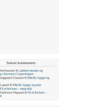
Seneste kommentarer
 Hermansen
til
Lækkert design og
ng i Normann Copenhagen
oeggaard-Clausen
til
Efterår, hygge og
 Laparil
til
Efterår, hygge og pejs
Få et flot bed – vælg blåt
 Fabricius Pilgaard
til
Få et flot bed –
åt