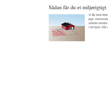
Sådan får du et miljørigtigt
Vi får hele tid
pga. mennesker
udlede mindre 
i dit hjem. Når