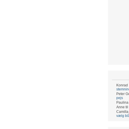
Konrad
stemni
Peter G
pejs
Paulina
Anne
til
Camilla
vælg bl