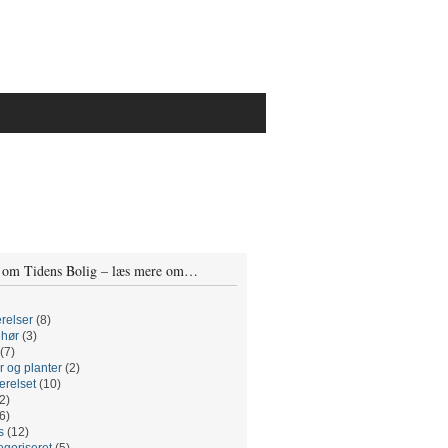
 om Tidens Bolig – læs mere om…
relser
(8)
ehør
(3)
(7)
r og planter
(2)
relset
(10)
2)
6)
s
(12)
egoriseret
(5)