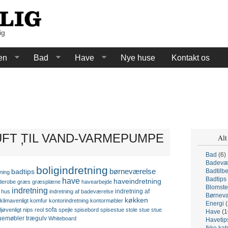
ig
en
Bad
Have
Nye huse
Kontakt os
UFT TIL VAND-VARMEPUMPE
Alt
’
Bad
(6)
Badevæ
boligindretning
børneværelse
Badtilb
badtips
ning
Badtips
have
haveindretning
derobe
græs
græsplæne
havearbejde
Blomste
indretning
indretning af
hus
indretning af badeværelse
Børnevæ
køkken
klimavenligt
komfur
kontorindretning
kontormøbler
Energi
(
sofa
ljøvenligt
nips
reol
spejle
spisebord
spisestue
stole
stue
stue
Have
(1
uemøbler
trægulv
Whiteboard
Havetip
Ikke kat