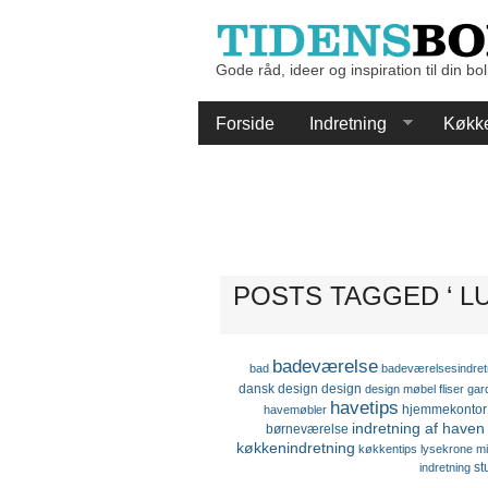
Gode råd, ideer og inspiration til din bol
Forside
Indretning
Køkk
POSTS TAGGED ‘ L
badeværelse
bad
badeværelsesindret
dansk design
design
design møbel
fliser
gar
havetips
hjemmekontor
havemøbler
indretning af haven
børneværelse
køkkenindretning
køkkentips
lysekrone
mi
st
indretning