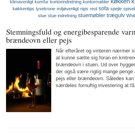
køkken
k
klimavenligt
komfur
kontorindretning
kontormøbler
sofa
køkkentips
lysekrone
miljøvenligt
nips
reol
spejle
spise
stuemøbler
trægulv
stue
stue indretning
Whi
Stemningsfuld og energibesparende va
brændeovn eller pejs
Når efteråret og vinteren nærmer si
at kunne sætte sig foran en knitren
brændeovn i stuen. Ud over hygge
der også være rigtig mange penge 
pejs eller brændeovn. Således kan
særdeles fornuftig investering at få