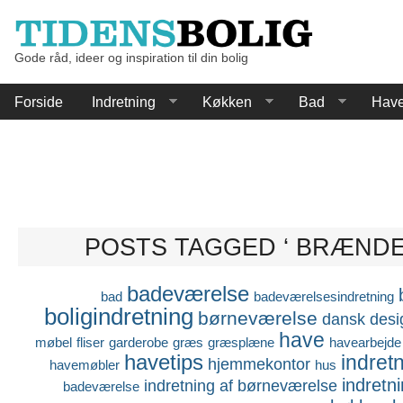
Gode råd, ideer og inspiration til din bolig
Forside
Indretning
Køkken
Bad
Hav
POSTS TAGGED ‘ BRÆNDE
badeværelse
bad
badeværelsesindretning
boligindretning
børneværelse
dansk desi
have
møbel
fliser
garderobe
græs
græsplæne
havearbejde
havetips
indret
hjemmekontor
havemøbler
hus
indretn
indretning af børneværelse
badeværelse