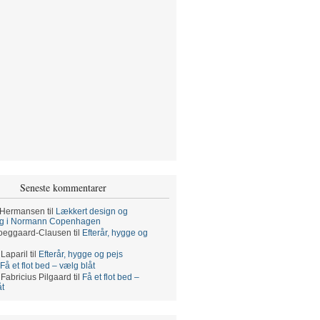
Seneste kommentarer
 Hermansen
til
Lækkert design og
ng i Normann Copenhagen
oeggaard-Clausen
til
Efterår, hygge og
 Laparil
til
Efterår, hygge og pejs
Få et flot bed – vælg blåt
 Fabricius Pilgaard
til
Få et flot bed –
åt