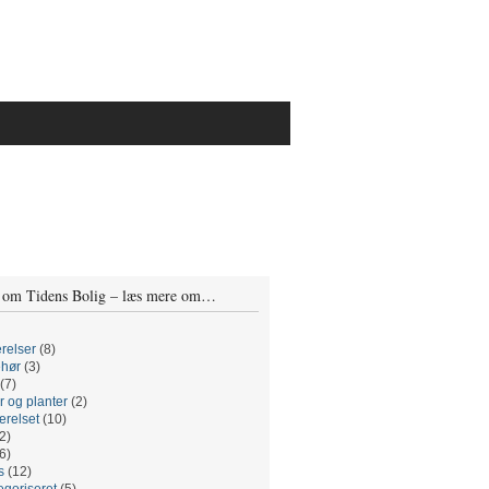
 om Tidens Bolig – læs mere om…
relser
(8)
ehør
(3)
(7)
r og planter
(2)
relset
(10)
2)
6)
s
(12)
egoriseret
(5)