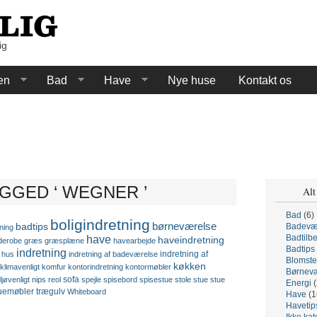
ig
en
Bad
Have
Nye huse
Kontakt os
GGED ‘ WEGNER ’
Alt
Bad
(6)
boligindretning
børneværelse
badtips
Badevæ
ning
have
Badtilb
haveindretning
derobe
græs
græsplæne
havearbejde
Badtips
indretning
indretning af
hus
indretning af badeværelse
Blomste
køkken
klimavenligt
komfur
kontorindretning
kontormøbler
Børnevæ
sofa
ljøvenligt
nips
reol
spejle
spisebord
spisestue
stole
stue
stue
Energi
(
uemøbler
trægulv
Whiteboard
Have
(1
Havetip
Ikke kat