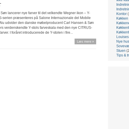
r
Indretni
Indretni
Søn lancerer nye farver til det velkendte Wegner ikon – Y-
Kontor
(
-serien præsenteres på Salone Internazionale del Mobile
Køkken
. Nu udvider den danske møbelproducent Carl Hansen & Søn
Køkken
rs verdenskendte Y-stols farveskala med den nye CITRUS-
Køkkent
Køkkent
farver. I foråret introducerede de Y-stolen i fire...
Louis
Nye hu
Læs mere »
Sovevæ
Stuen
(
Tips & t