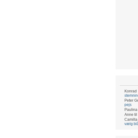
Konrad
stemni
Peter G
pejs
Paulina
Anne
til
Camilla
vælg bl