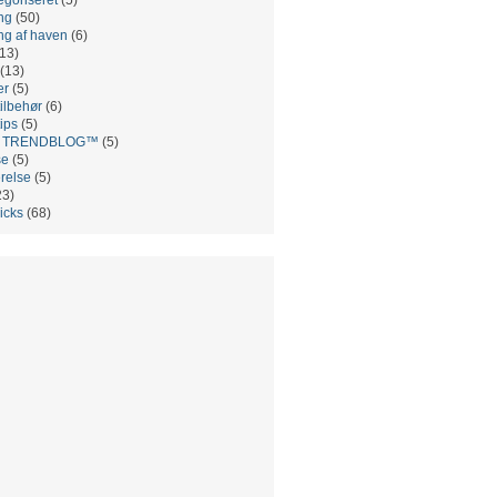
ng
(50)
ng af haven
(6)
13)
(13)
er
(5)
ilbehør
(6)
ips
(5)
es TRENDBLOG™
(5)
se
(5)
relse
(5)
23)
ricks
(68)