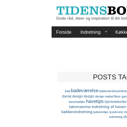
Gode råd, ideer og inspiration til din bol
Forside
Indretning
Køkk
POSTS TA
badeværelse
bad
badeværelsesindret
dansk design
design
design møbel
fliser
gar
havetips
hjemmekontor
havemøbler
indretning af haven
børneværelse
køkkenindretning
køkkentips
lysekrone
mi
st
indretning