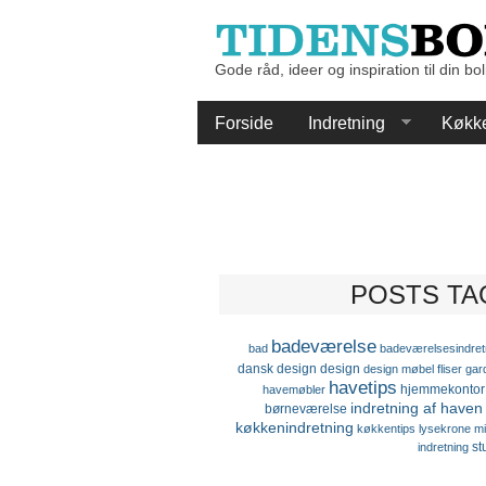
Gode råd, ideer og inspiration til din bol
Forside
Indretning
Køkk
POSTS TAG
badeværelse
bad
badeværelsesindret
dansk design
design
design møbel
fliser
gar
havetips
hjemmekontor
havemøbler
indretning af haven
børneværelse
køkkenindretning
køkkentips
lysekrone
mi
st
indretning