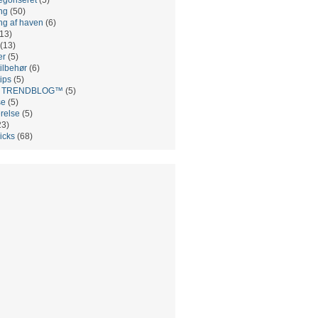
ng
(50)
ng af haven
(6)
13)
(13)
er
(5)
ilbehør
(6)
ips
(5)
es TRENDBLOG™
(5)
se
(5)
relse
(5)
23)
ricks
(68)