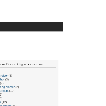
 om Tidens Bolig – læs mere om…
relser
(8)
ehør
(3)
(7)
r og planter
(2)
relset
(10)
2)
6)
s
(12)
egoriseret
(5)