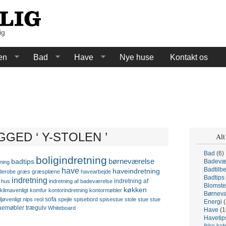
ig
en
Bad
Have
Nye huse
Kontakt os
GED ‘ Y-STOLEN ’
Alt
Bad
(6)
boligindretning
børneværelse
badtips
Badevæ
ning
have
Badtilb
haveindretning
derobe
græs
græsplæne
havearbejde
Badtips
indretning
indretning af
hus
indretning af badeværelse
Blomste
køkken
klimavenligt
komfur
kontorindretning
kontormøbler
Børnevæ
sofa
ljøvenligt
nips
reol
spejle
spisebord
spisestue
stole
stue
stue
Energi
(
uemøbler
trægulv
Whiteboard
Have
(1
Havetip
Ikke kat