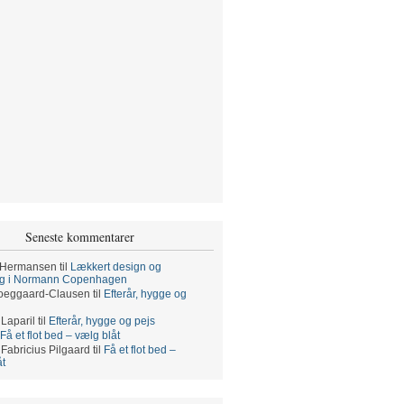
Seneste kommentarer
 Hermansen
til
Lækkert design og
ng i Normann Copenhagen
oeggaard-Clausen
til
Efterår, hygge og
 Laparil
til
Efterår, hygge og pejs
Få et flot bed – vælg blåt
 Fabricius Pilgaard
til
Få et flot bed –
åt