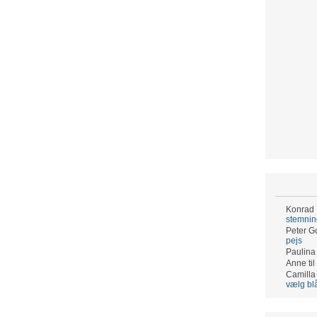
Konrad
stemni
Peter G
pejs
Paulina
Anne
til
Camilla
vælg bl