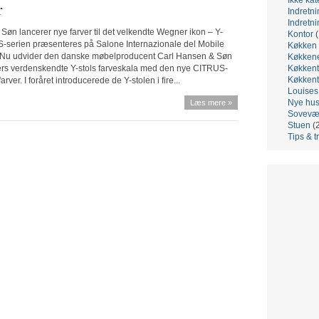
r
Indretni
Indretni
Søn lancerer nye farver til det velkendte Wegner ikon – Y-
Kontor
(
-serien præsenteres på Salone Internazionale del Mobile
Køkken
. Nu udvider den danske møbelproducent Carl Hansen & Søn
Køkken
rs verdenskendte Y-stols farveskala med den nye CITRUS-
Køkkent
Køkkent
farver. I foråret introducerede de Y-stolen i fire...
Louis
Nye hu
Læs mere »
Sovevæ
Stuen
(
Tips & t