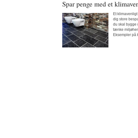
Spar penge med et klimaven
Et klimavenligt
dig store besp
du skal bygge 
tænke miljøhen
Eksempler på ko