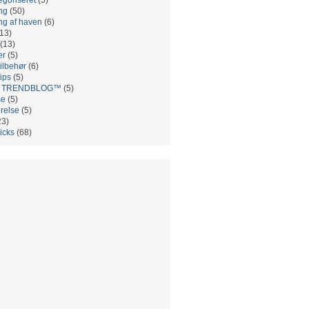
ng
(50)
ng af haven
(6)
13)
(13)
er
(5)
ilbehør
(6)
ips
(5)
es TRENDBLOG™
(5)
se
(5)
relse
(5)
23)
ricks
(68)