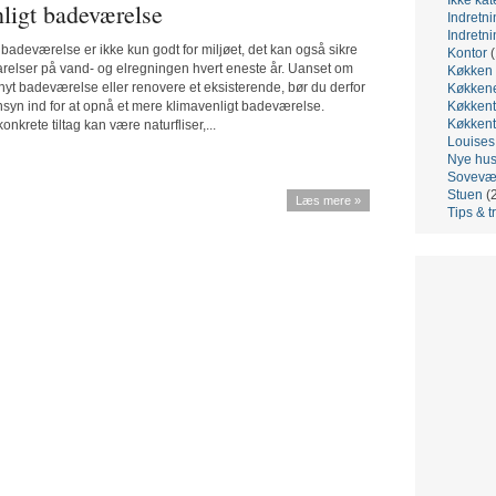
ligt badeværelse
Indretni
Indretni
 badeværelse er ikke kun godt for miljøet, det kan også sikre
Kontor
(
arelser på vand- og elregningen hvert eneste år. Uanset om
Køkken
nyt badeværelse eller renovere et eksisterende, bør du derfor
Køkken
syn ind for at opnå et mere klimavenligt badeværelse.
Køkkent
Køkkent
nkrete tiltag kan være naturfliser,...
Louis
Nye hu
Sovevæ
Stuen
(
Læs mere »
Tips & t