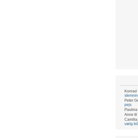
Konrad
stemni
Peter G
pejs
Paulina
Anne
til
Camilla
vælg bl