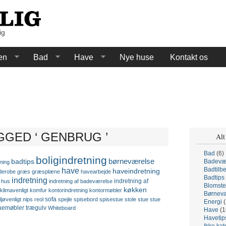
ig
en
Bad
Have
Nye huse
Kontakt os
GGED ‘ GENBRUG ’
Alt
Bad
(6)
boligindretning
børneværelse
badtips
Badevæ
ning
have
Badtilb
haveindretning
derobe
græs
græsplæne
havearbejde
Badtips
indretning
indretning af
hus
indretning af badeværelse
Blomste
køkken
klimavenligt
komfur
kontorindretning
kontormøbler
Børnevæ
sofa
ljøvenligt
nips
reol
spejle
spisebord
spisestue
stole
stue
stue
Energi
(
uemøbler
trægulv
Whiteboard
Have
(1
Havetip
Ikke kat