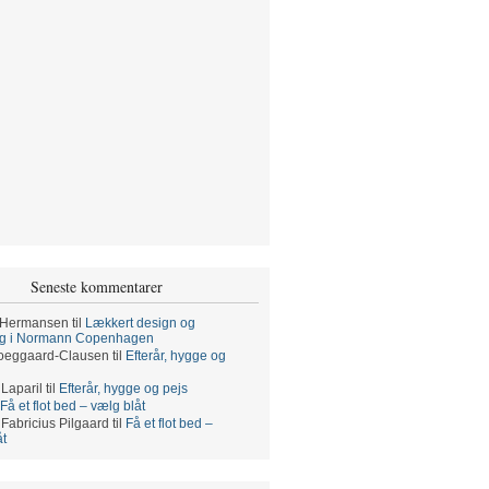
Seneste kommentarer
 Hermansen
til
Lækkert design og
ng i Normann Copenhagen
oeggaard-Clausen
til
Efterår, hygge og
 Laparil
til
Efterår, hygge og pejs
Få et flot bed – vælg blåt
 Fabricius Pilgaard
til
Få et flot bed –
åt