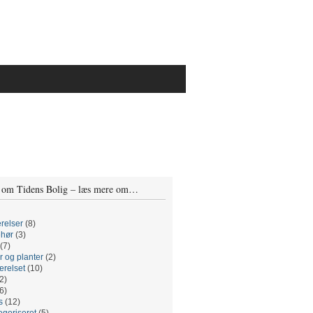
 om Tidens Bolig – læs mere om…
relser
(8)
ehør
(3)
(7)
r og planter
(2)
relset
(10)
2)
6)
s
(12)
egoriseret
(5)