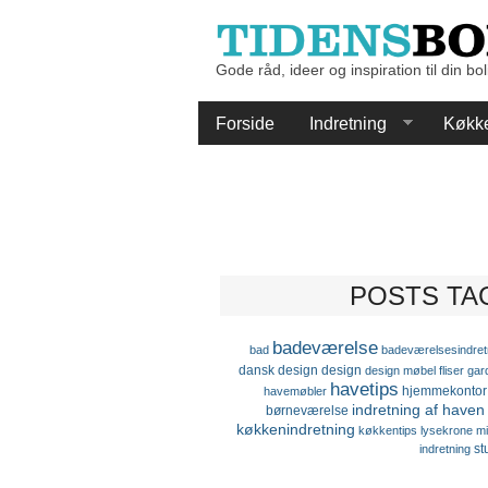
Gode råd, ideer og inspiration til din bol
Forside
Indretning
Køkk
POSTS TA
badeværelse
bad
badeværelsesindret
dansk design
design
design møbel
fliser
gar
havetips
hjemmekontor
havemøbler
indretning af haven
børneværelse
køkkenindretning
køkkentips
lysekrone
mi
st
indretning