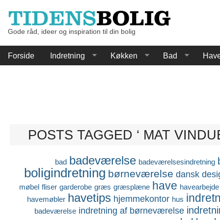
Gode råd, ideer og inspiration til din bolig
Forside
Indretning
Køkken
Bad
Hav
POSTS TAGGED ‘ MAT VINDU
badeværelse
bad
badeværelsesindretning
boligindretning
børneværelse
dansk desi
have
møbel
fliser
garderobe
græs
græsplæne
havearbejde
havetips
indret
hjemmekontor
havemøbler
hus
indretn
indretning af børneværelse
badeværelse