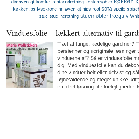
køkken
k
klimavenligt
komfur
kontorindretning
kontormøbler
sofa
køkkentips
lysekrone
miljøvenligt
nips
reol
spejle
spise
stuemøbler
trægulv
stue
stue indretning
Whi
Vinduesfolie – lækkert alternativ til gard
Træt af tunge, kedelige gardiner? Tr
persienner og uoriginale løsninger 
vinduerne af? Så er vinduesfolie m
dig. Med vinduesfolie kan du deko
dine vinduer helt eller delvist og s
iøjnefaldende og meget unikke udtr
en ideel løsning til stuelejligheder,