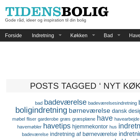
Gode råd, ideer og inspiration til din bolig
Forside
Indretning
Køkken
Bad
Hav
POSTS TAGGED ‘ NYT KØK
badeværelse
bad
badeværelsesindretning
boligindretning
børneværelse
dansk desi
have
møbel
fliser
garderobe
græs
græsplæne
havearbejde
havetips
indret
hjemmekontor
havemøbler
hus
indretn
indretning af børneværelse
badeværelse