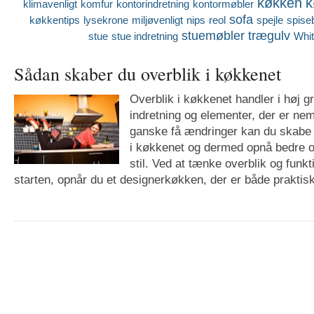
køkken
k
klimavenligt
komfur
kontorindretning
kontormøbler
sofa
køkkentips
lysekrone
miljøvenligt
nips
reol
spejle
spise
stuemøbler
trægulv
stue
stue indretning
Whi
Sådan skaber du overblik i køkkenet
Overblik i køkkenet handler i høj gr
indretning og elementer, der er n
ganske få ændringer kan du skabe 
i køkkenet og dermed opnå bedre ov
stil. Ved at tænke overblik og funkti
starten, opnår du et designerkøkken, der er både praktisk