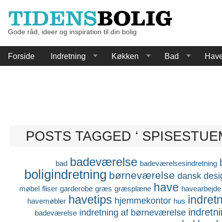
Gode råd, ideer og inspiration til din bolig
Forside
Indretning
Køkken
Bad
Hav
POSTS TAGGED ‘ SPISESTUE
badeværelse
bad
badeværelsesindretning
boligindretning
børneværelse
dansk desi
have
møbel
fliser
garderobe
græs
græsplæne
havearbejde
havetips
indret
hjemmekontor
havemøbler
hus
indretn
indretning af børneværelse
badeværelse