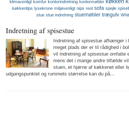
køkken
k
klimavenligt
komfur
kontorindretning
kontormøbler
sofa
køkkentips
lysekrone
miljøvenligt
nips
reol
spejle
spise
stuemøbler
trægulv
stue
stue indretning
Whi
Indretning af spisestue
Indretning af spisestue afhænger i 
meget plads der er til rådighed i bol
vil indretning af spisestue omfatte
mens det i mange andre tilfælde vil
stuen, et hjørne af køkkenet eller 
udgangspunktet og rummets størrelse kan du på...