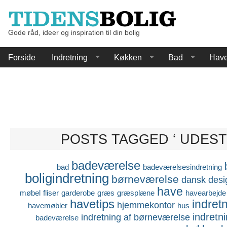
Gode råd, ideer og inspiration til din bolig
Forside
Indretning
Køkken
Bad
Hav
POSTS TAGGED ‘ UDEST
badeværelse
bad
badeværelsesindretning
boligindretning
børneværelse
dansk desi
have
møbel
fliser
garderobe
græs
græsplæne
havearbejde
havetips
indret
hjemmekontor
havemøbler
hus
indretn
indretning af børneværelse
badeværelse