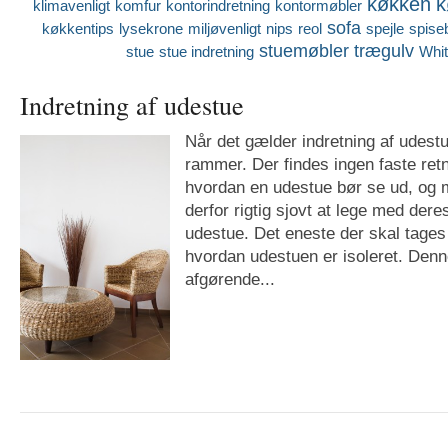
køkken
k
klimavenligt
komfur
kontorindretning
kontormøbler
sofa
køkkentips
lysekrone
miljøvenligt
nips
reol
spejle
spise
stuemøbler
trægulv
stue
stue indretning
Whi
Indretning af udestue
Når det gælder indretning af udestu
rammer. Der findes ingen faste retni
hvordan en udestue bør se ud, og 
derfor rigtig sjovt at lege med deres
udestue. Det eneste der skal tages 
hvordan udestuen er isoleret. Denn
afgørende...