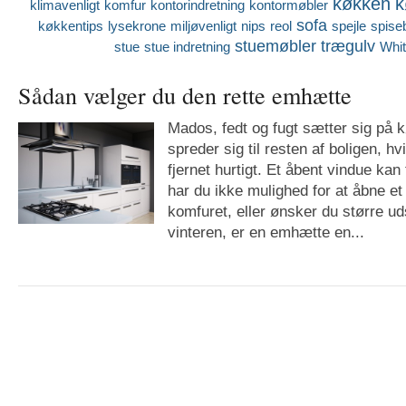
køkken
k
klimavenligt
komfur
kontorindretning
kontormøbler
sofa
køkkentips
lysekrone
miljøvenligt
nips
reol
spejle
spise
stuemøbler
trægulv
stue
stue indretning
Whi
Sådan vælger du den rette emhætte
Mados, fedt og fugt sætter sig på
spreder sig til resten af boligen, hv
fjernet hurtigt. Et åbent vindue ka
har du ikke mulighed for at åbne et
komfuret, eller ønsker du større u
vinteren, er en emhætte en...