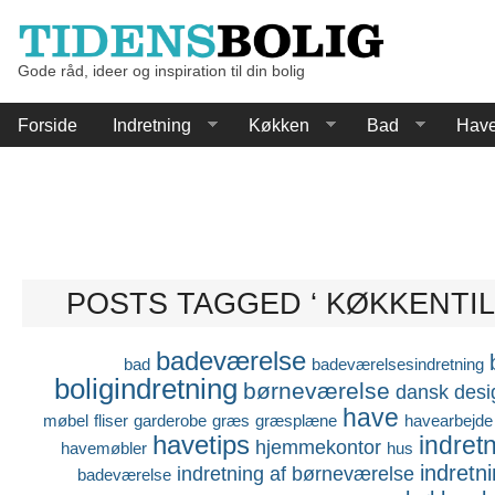
Gode råd, ideer og inspiration til din bolig
Forside
Indretning
Køkken
Bad
Hav
POSTS TAGGED ‘ KØKKENTIL
badeværelse
bad
badeværelsesindretning
boligindretning
børneværelse
dansk desi
have
møbel
fliser
garderobe
græs
græsplæne
havearbejde
havetips
indret
hjemmekontor
havemøbler
hus
indretn
indretning af børneværelse
badeværelse