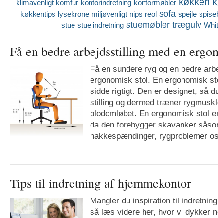
køkken
k
klimavenligt
komfur
kontorindretning
kontormøbler
sofa
køkkentips
lysekrone
miljøvenligt
nips
reol
spejle
spise
stuemøbler
trægulv
stue
stue indretning
Whi
Få en bedre arbejdsstilling med en ergo
Få en sundere ryg og en bedre arbe
ergonomisk stol. En ergonomisk stol 
sidde rigtigt. Den er designet, så d
stilling og dermed træner rygmuskl
blodomløbet. En ergonomisk stol er
da den forebygger skavanker såso
nakkespændinger, rygproblemer osv
Tips til indretning af hjemmekontor
Mangler du inspiration til indretnin
så læs videre her, hvor vi dykker n