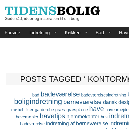
Gode råd, ideer og inspiration til din bolig
Forside
Indretning
Køkken
Bad
Hav
POSTS TAGGED ‘ KONTORM
badeværelse
bad
badeværelsesindretning
boligindretning
børneværelse
dansk desi
have
møbel
fliser
garderobe
græs
græsplæne
havearbejde
havetips
indret
hjemmekontor
havemøbler
hus
indretn
indretning af børneværelse
badeværelse